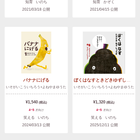
知育
いのち
知育
かぞく
2021/03/18
公開
2021/04/15
公開
バナナにげる
ぼくはなすときどきゆずしょうが
いそがいこういちろう+よねやまゆうた
いそがいこういちろう+よねやまゆうた
¥1,540
¥1,320
(税込)
(税込)
4~5
4~5
才
向け
才
向け
笑える
いのち
笑える
いのち
2024/03/13
公開
2025/12/11
公開