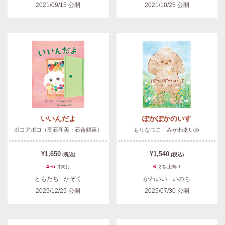
2021/09/15
公開
2021/10/25
公開
いいんだよ
ぽかぽかのいす
ポコアポコ（髙石和美・石合鶴英）
もりなつこ みかわあいみ
¥1,650
¥1,540
(税込)
(税込)
4~5
6
才
向け
才以上
向け
ともだち
かぞく
かわいい
いのち
2025/12/25
公開
2025/07/30
公開