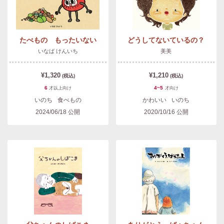
たべもの もったいない
どうしてないているの？
いなば けんいち
美美
¥1,320
¥1,210
(税込)
(税込)
6
4~5
才以上
向け
才
向け
いのち
食べもの
かわいい
いのち
2024/06/18
公開
2020/10/16
公開