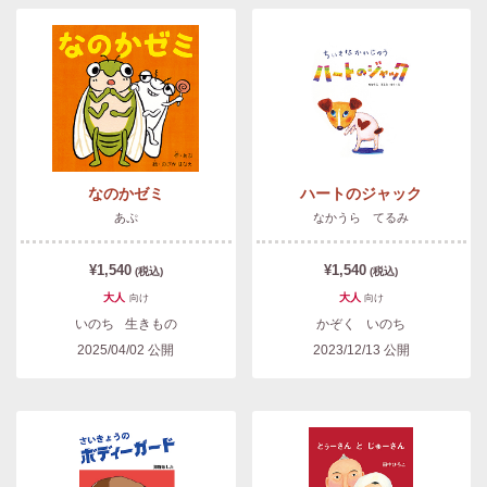
なのかゼミ
ハートのジャック
あぷ
なかうら てるみ
¥1,540
¥1,540
(税込)
(税込)
大人
大人
向け
向け
いのち
生きもの
かぞく
いのち
2025/04/02
公開
2023/12/13
公開