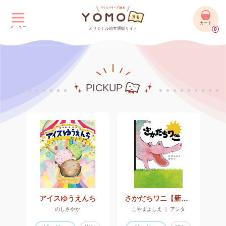
カート
メニュー
オリジナル絵本通販サイト
0
PICKUP
アイスゆうえんち
さかだちワニ【新装版】
のしさやか
こやまよしえ ｜ アシタ