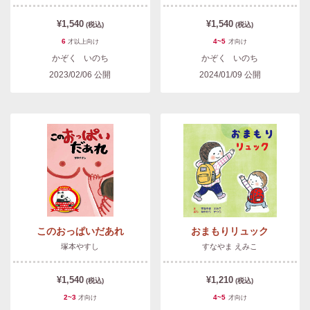
¥1,540
¥1,540
(税込)
(税込)
6
4~5
才以上
向け
才
向け
かぞく
いのち
かぞく
いのち
2023/02/06
公開
2024/01/09
公開
このおっぱいだあれ
おまもりリュック
塚本やすし
すなやま えみこ
¥1,540
¥1,210
(税込)
(税込)
2~3
4~5
才
向け
才
向け