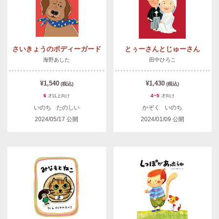
さいきょうのボディーガード
とぅーさんとじゅーさん
海野あした
田中ひろこ
¥1,540
¥1,430
(税込)
(税込)
6
4~5
才以上
向け
才
向け
いのち
たのしい
かぞく
いのち
2024/05/17
公開
2024/01/09
公開