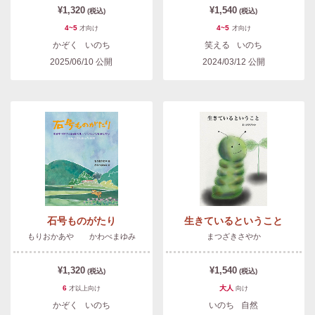
¥1,320
¥1,540
(税込)
(税込)
4~5
4~5
才
向け
才
向け
かぞく
いのち
笑える
いのち
2025/06/10
公開
2024/03/12
公開
石号ものがたり
生きているということ
もりおかあや かわべまゆみ
まつざきさやか
¥1,320
¥1,540
(税込)
(税込)
6
大人
才以上
向け
向け
かぞく
いのち
いのち
自然