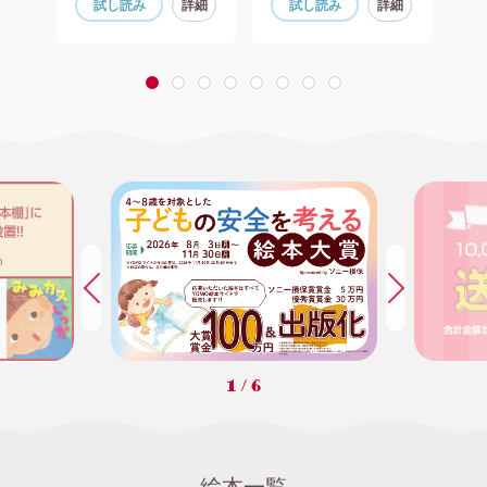
細
試し読み
詳細
試し読み
詳細
1
2
3
4
5
6
7
8
1
/
6
絵本一覧