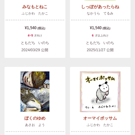
みなもとねこ
しっぽがあったらね
ふじかわ たかこ
なかうら てるみ
¥1,540
¥1,540
(税込)
(税込)
4~5
6
才
向け
才以上
向け
ともだち
いのち
ともだち
いのち
2024/03/29
公開
2025/11/27
公開
ぼくのゆめ
オーマイポッサム
あさお よう
ふじかわ たかこ