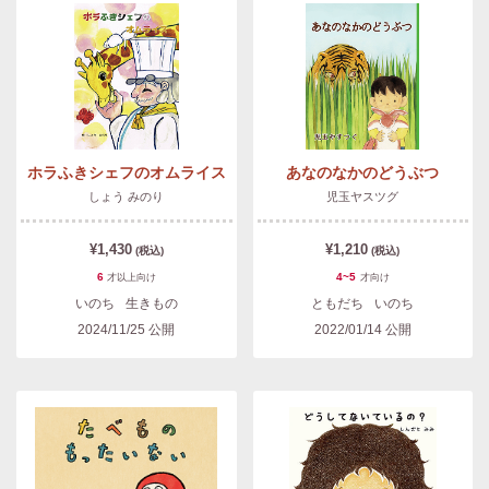
ホラふきシェフのオムライス
あなのなかのどうぶつ
しょう みのり
児玉ヤスツグ
¥1,430
¥1,210
(税込)
(税込)
6
4~5
才以上
向け
才
向け
いのち
生きもの
ともだち
いのち
2024/11/25
公開
2022/01/14
公開