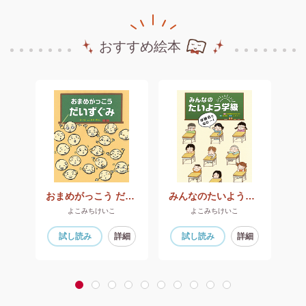
おすすめ絵本
イ
おまめがっこう だいずぐみ
みんなのたいよう学級 学級会でGO～！
よこみちけいこ
よこみちけいこ
細
試し読み
詳細
試し読み
詳細
1
2
3
4
5
6
7
8
9
10