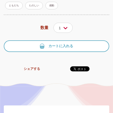
ともだち
たのしい
感動
数量
1
カートに入れる
シェアする