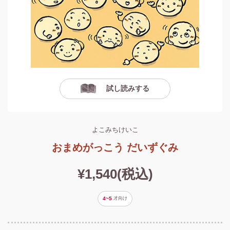
試し読みする
よこみちけいこ
おまめがっこう だいずぐみ
¥1,540(税込)
4~5
才
向け