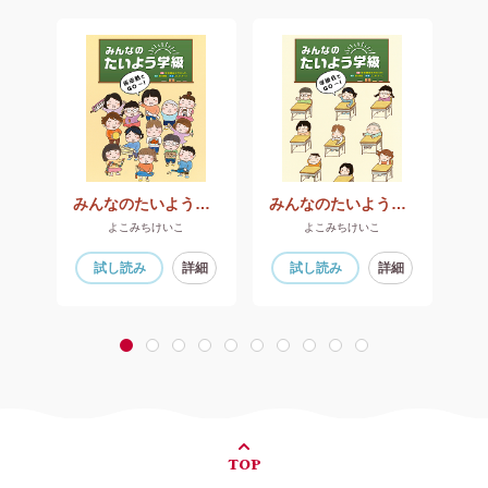
せちさん はーい！
みんなのたいよう学級 係活動でGO～！
みんなのたいよう学級 学級会でGO～！
よこみちけいこ
よこみちけいこ
細
試し読み
詳細
試し読み
詳細
1
2
3
4
5
6
7
8
9
10
TOP