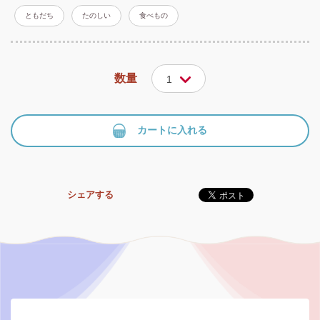
ともだち
たのしい
食べもの
数量
1
カートに入れる
シェアする