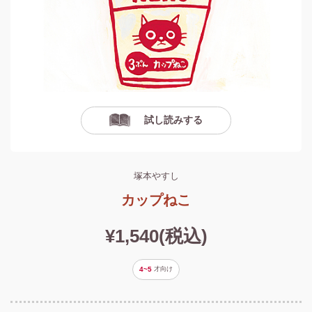
試し読みする
塚本やすし
カップねこ
¥1,540(税込)
4~5
才
向け