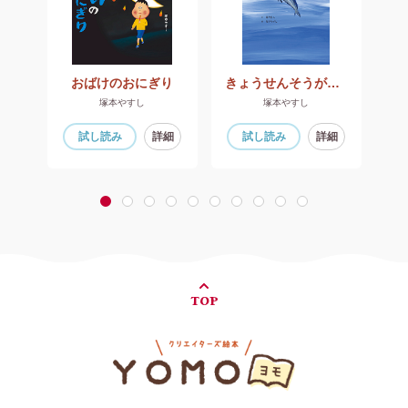
たい
おばけのおにぎり
きょうせんそうがはじまると
塚本やすし
塚本やすし
細
試し読み
詳細
試し読み
詳細
1
2
3
4
5
6
7
8
9
10
TOP