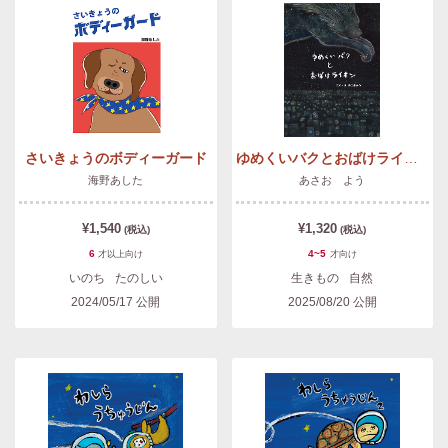
さいきょうのボディーガード
ゆめくいバクとおばけライオン
海野あした
あさお よう
¥1,540
¥1,320
(税込)
(税込)
6
4~5
才以上
向け
才
向け
いのち
たのしい
生きもの
自然
2024/05/17
公開
2025/08/20
公開