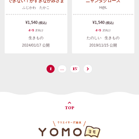
できない！がすきなかみさま
ニャンタクロース
ふじかわ たかこ
H@L
¥1,540
¥1,540
(税込)
(税込)
4~5
4~5
才
向け
才
向け
生きもの
たのしい
生きもの
2024/01/17
公開
2019/11/15
公開
1
…
15
TOP