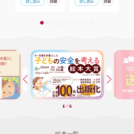
細
試し読み
詳細
試し読み
詳細
1
2
3
4
5
6
7
8
1
/
6
絵本一覧