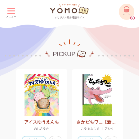
カート
メニュー
オリジナル絵本通販サイト
0
PICKUP
アイスゆうえんち
さかだちワニ【新装版】
のしさやか
こやまよしえ ｜ アシタ