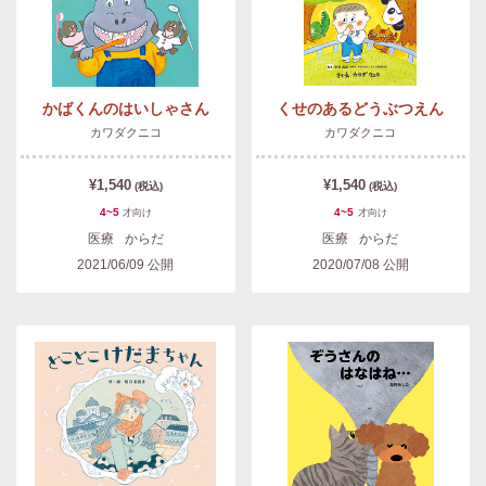
かばくんのはいしゃさん
くせのあるどうぶつえん
カワダクニコ
カワダクニコ
¥1,540
¥1,540
(税込)
(税込)
4~5
4~5
才
向け
才
向け
医療
からだ
医療
からだ
2021/06/09
公開
2020/07/08
公開