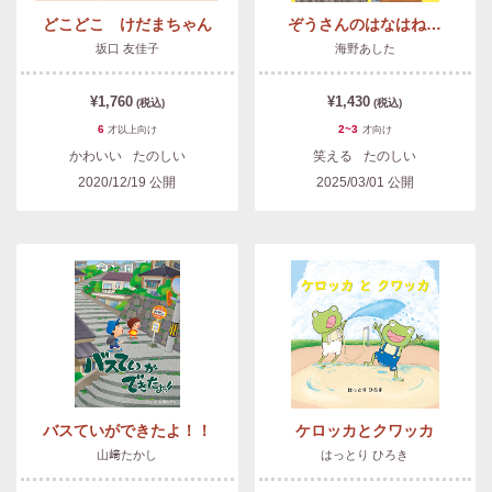
どこどこ けだまちゃん
ぞうさんのはなはね…
坂口 友佳子
海野あした
¥1,760
¥1,430
(税込)
(税込)
6
2~3
才以上
向け
才
向け
かわいい
たのしい
笑える
たのしい
2020/12/19
公開
2025/03/01
公開
バスていができたよ！！
ケロッカとクワッカ
山﨑たかし
はっとり ひろき