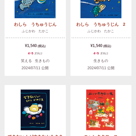
わしら うちゅうじん
わしら うちゅうじん 2
ふじかわ たかこ
ふじかわ たかこ
¥1,540
¥1,540
(税込)
(税込)
4~5
4~5
才
向け
才
向け
笑える
生きもの
生きもの
2024/07/11
公開
2024/07/11
公開