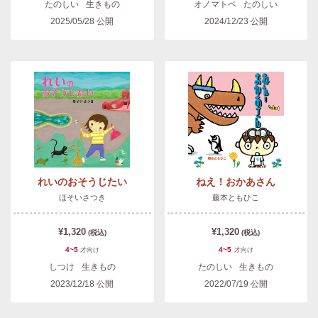
たのしい
生きもの
オノマトペ
たのしい
2025/05/28
公開
2024/12/23
公開
れいのおそうじたい
ねえ！おかあさん
ほそいさつき
藤本ともひこ
¥1,320
¥1,320
(税込)
(税込)
4~5
4~5
才
向け
才
向け
しつけ
生きもの
たのしい
生きもの
2023/12/18
公開
2022/07/19
公開