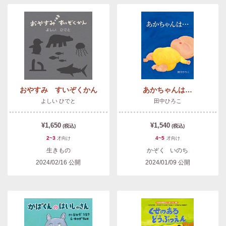
おやすみ すいぞくかん
あかちゃんは…
よしい ひでと
田中ひろこ
¥1,650
¥1,540
(税込)
(税込)
2~3
4~5
才
向け
才
向け
生きもの
かぞく
いのち
2024/02/16
公開
2024/01/09
公開