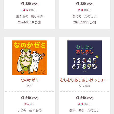
¥1,320
¥1,320
(税込)
(税込)
4~5
2~3
才
向け
才
向け
生きもの
乗りもの
笑える
たのしい
2024/06/18
公開
2023/10/31
公開
なのかゼミ
むしむしあしあし-けっしょうせん-
あぷ
りつまめ
¥1,540
¥1,540
(税込)
(税込)
大人
4~5
向け
才
向け
いのち
生きもの
数字・時計
たのしい