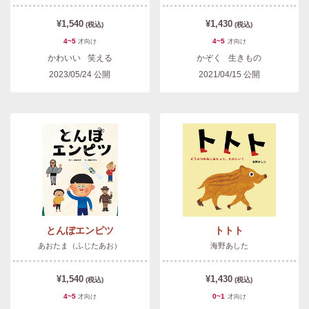
¥1,540
¥1,430
(税込)
(税込)
4~5
4~5
才
向け
才
向け
かわいい
笑える
かぞく
生きもの
2023/05/24
公開
2021/04/15
公開
とんぼエンピツ
トトト
あおたま（ふじたあお）
海野あした
¥1,540
¥1,430
(税込)
(税込)
4~5
0~1
才
向け
才
向け