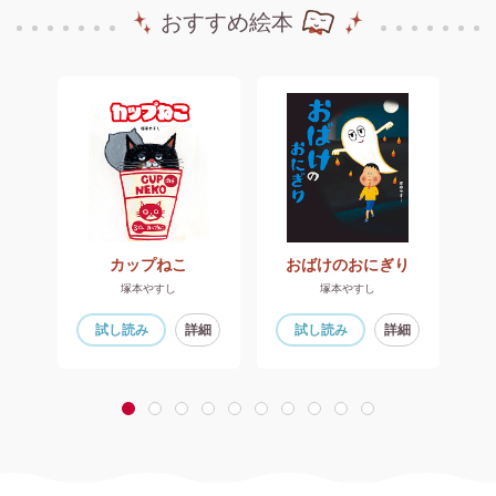
おすすめ絵本
なくてよかったサンタクロース
カップねこ
おばけのおにぎり
塚本やすし
塚本やすし
細
試し読み
詳細
試し読み
詳細
1
2
3
4
5
6
7
8
9
10