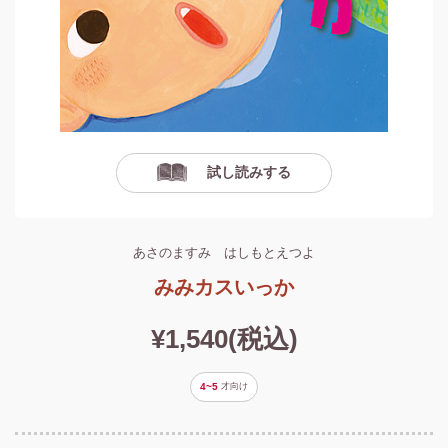
試し読みする
あさのますみ はしもとえつよ
みみカスいっか
¥1,540(税込)
4~5
才
向け