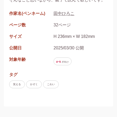
作家名(ペンネーム)
田中ひろこ
ページ数
32ページ
サイズ
H 236mm × W 182mm
公開日
2025/03/30 公開
対象年齢
4~5
才
向け
タグ
笑える
かぞく
こわい