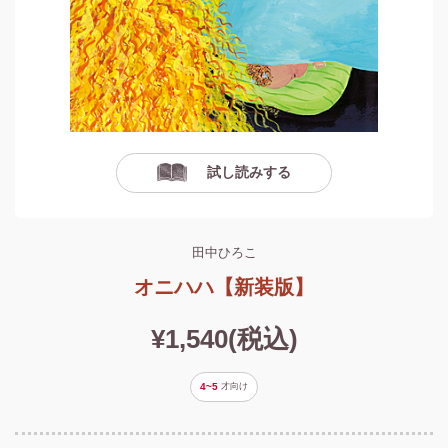
試し読みする
田中ひろこ
オニハハ【新装版】
¥1,540(税込)
4~5
才
向け