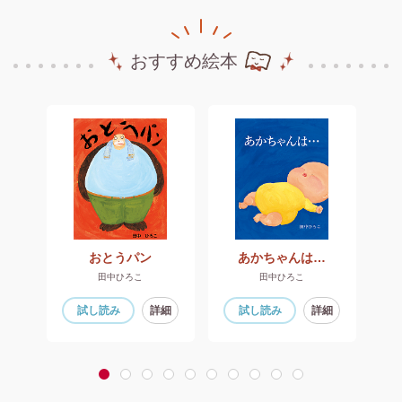
おすすめ絵本
かだちワニ【新装版】
おとうパン
あかちゃんは…
タ
田中ひろこ
田中ひろこ
細
試し読み
詳細
試し読み
詳細
1
2
3
4
5
6
7
8
9
10