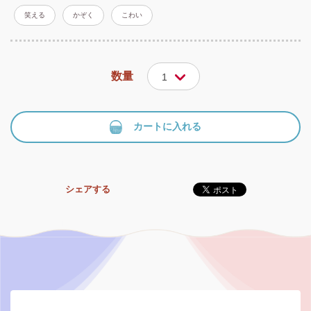
笑える
かぞく
こわい
数量
1
カートに入れる
シェアする