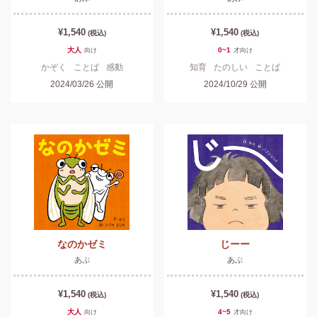
¥1,540
¥1,540
(税込)
(税込)
大人
0~1
向け
才
向け
かぞく
ことば
感動
知育
たのしい
ことば
2024/03/26
公開
2024/10/29
公開
なのかゼミ
じーー
あぷ
あぷ
¥1,540
¥1,540
(税込)
(税込)
大人
4~5
向け
才
向け