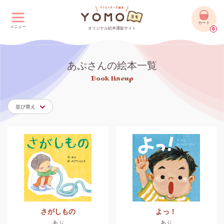
カート
メニュー
オリジナル絵本通販サイト
0
あぷさんの絵本一覧
Book lineup
並び替え
さがしもの
よっ！
あぷ
あぷ