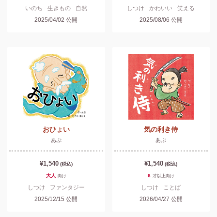
いのち
生きもの
自然
しつけ
かわいい
笑える
2025/04/02
公開
2025/08/06
公開
おひょい
気の利き侍
あぷ
あぷ
¥1,540
¥1,540
(税込)
(税込)
大人
6
向け
才以上
向け
しつけ
ファンタジー
しつけ
ことば
2025/12/15
公開
2026/04/27
公開