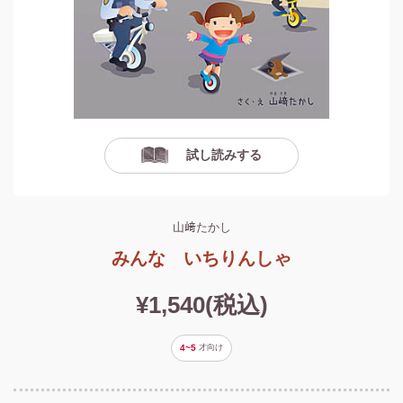
試し読みする
山﨑たかし
みんな いちりんしゃ
¥1,540(税込)
4~5
才
向け