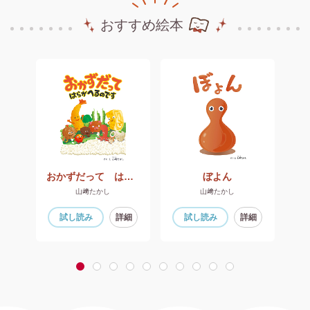
おすすめ絵本
おかずだって はらがへるのです
ぼよん
キ
山﨑たかし
山﨑たかし
細
試し読み
詳細
試し読み
詳細
1
2
3
4
5
6
7
8
9
10