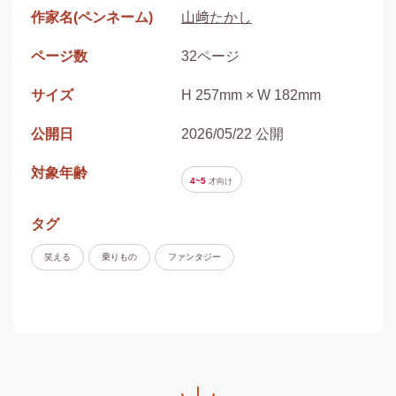
作家名(ペンネーム)
山﨑たかし
ページ数
32ページ
サイズ
H 257mm × W 182mm
公開日
2026/05/22 公開
対象年齢
4~5
才
向け
タグ
笑える
乗りもの
ファンタジー