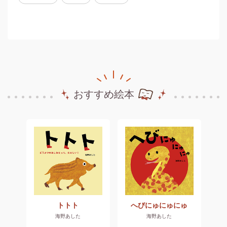
おすすめ絵本
ダ
トトト
へびにゅにゅにゅ
海野あした
海野あした