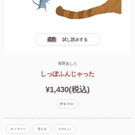
試し読みする
海野あした
しっぽふんじゃった
¥1,430(税込)
0~1
才
向け
オノマトペ
笑える
たのしい