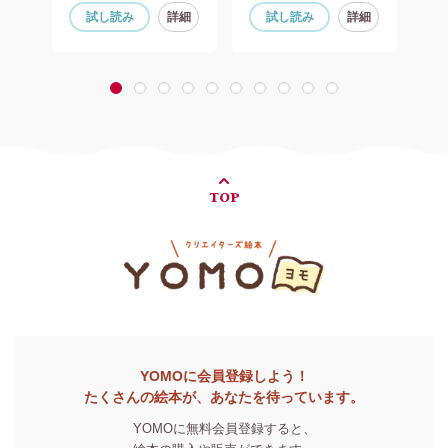
細
試し読み
詳細
試し読み
詳細
1
2
3
4
5
6
7
8
9
10
TOP
YOMOに会員登録しよう！
たくさんの絵本が、あなたを待っています。
YOMOに無料会員登録すると、