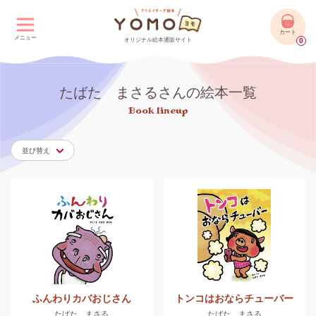
カート
メニュー
オリジナル絵本通販サイト
0
たばた まさるさんの絵本一覧
Book lineup
並び替え
ふんわりカバおじさん
トンコはおならチューバー
たばた まさる
たばた まさる