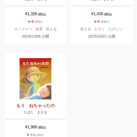
¥1,320
¥1,430
(税込)
(税込)
4~5
4~5
才
向け
才
向け
オノマトペ
知育
笑える
笑える
かぞく
たのしい
2024/12/06
公開
2025/10/21
公開
もう ねちゃったの
たばた まさる
¥1,980
(税込)
6
才以上
向け