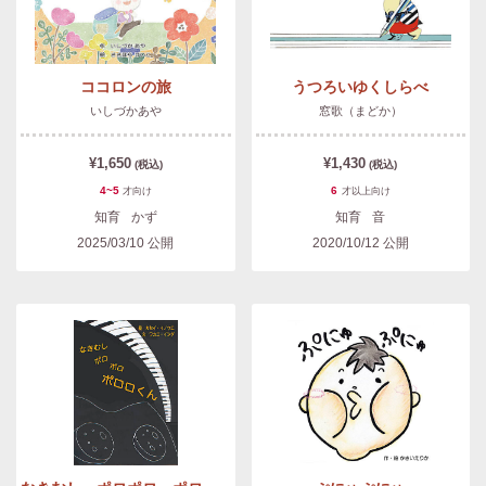
ココロンの旅
うつろいゆくしらべ
いしづかあや
窓歌（まどか）
¥1,650
¥1,430
(税込)
(税込)
4~5
6
才
向け
才以上
向け
知育
かず
知育
音
2025/03/10
公開
2020/10/12
公開