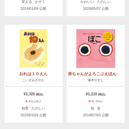
笑える
かぞく
かわいい
たのしい
2024/01/09
公開
2020/05/07
公開
おれは１０えん
赤ちゃんがよろこぶえほん ぽこ
こいずみさやか
塚本やすし
¥1,320
¥1,210
(税込)
(税込)
6
0~1
才以上
向け
才
向け
知育
たのしい
色
音
2025/03/29
公開
2019/07/03
公開