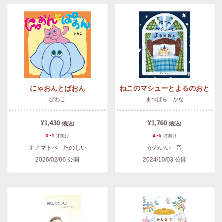
にゃおんとぱおん
ねこのマシューとよるのおと
びわこ
まつばら かな
¥1,430
¥1,760
(税込)
(税込)
0~1
4~5
才
向け
才
向け
オノマトペ
たのしい
かわいい
音
2026/02/06
公開
2024/10/03
公開