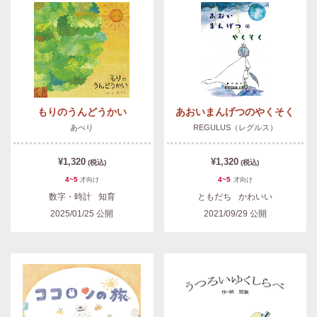
もりのうんどうかい
あおいまんげつのやくそく
あべり
REGULUS（レグルス）
¥1,320
¥1,320
(税込)
(税込)
4~5
4~5
才
向け
才
向け
数字・時計
知育
ともだち
かわいい
2025/01/25
公開
2021/09/29
公開