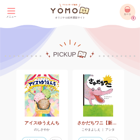
カート
メニュー
オリジナル絵本通販サイト
0
PICKUP
アイスゆうえんち
さかだちワニ【新装版】
のしさやか
こやまよしえ ｜ アシタ