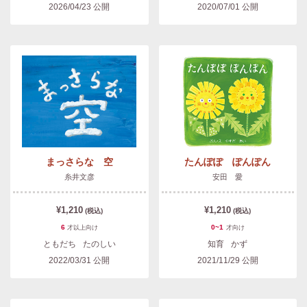
2026/04/23
公開
2020/07/01
公開
まっさらな 空
たんぽぽ ぽんぽん
糸井文彦
安田 愛
¥1,210
¥1,210
(税込)
(税込)
6
0~1
才以上
向け
才
向け
ともだち
たのしい
知育
かず
2022/03/31
公開
2021/11/29
公開