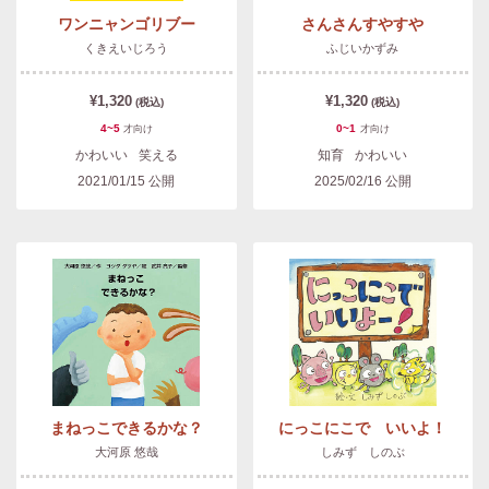
ワンニャンゴリブー
さんさんすやすや
くきえいじろう
ふじいかずみ
¥1,320
¥1,320
(税込)
(税込)
4~5
0~1
才
向け
才
向け
かわいい
笑える
知育
かわいい
2021/01/15
公開
2025/02/16
公開
まねっこできるかな？
にっこにこで いいよ！
大河原 悠哉
しみず しのぶ