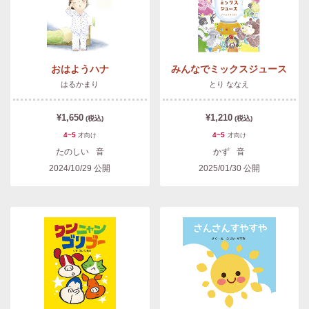
おはようハナ
みんなでミックスジュース
はるかまり
とり ななえ
¥1,650
¥1,210
(税込)
(税込)
4~5
4~5
才
向け
才
向け
たのしい
音
かず
音
2024/10/29
公開
2025/01/30
公開