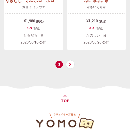
なきむし ポロポロ ポロロくん
ぷにゅぷにゅ
カセイ イノウエ
かさいえりか
¥1,980
¥1,210
(税込)
(税込)
4~5
0~1
才
向け
才
向け
ともだち
音
たのしい
音
2026/06/10
公開
2020/08/26
公開
1
TOP