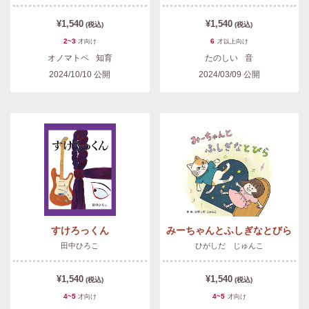
¥1,540
¥1,540
(税込)
(税込)
2~3
6
才
向け
才以上
向け
オノマトペ
知育
たのしい
音
2024/10/10
公開
2024/03/09
公開
すけろっくん
みーちゃんとふしぎなとびら
田中ひろこ
ひがしだ じゅんこ
¥1,540
¥1,540
(税込)
(税込)
4~5
4~5
才
向け
才
向け