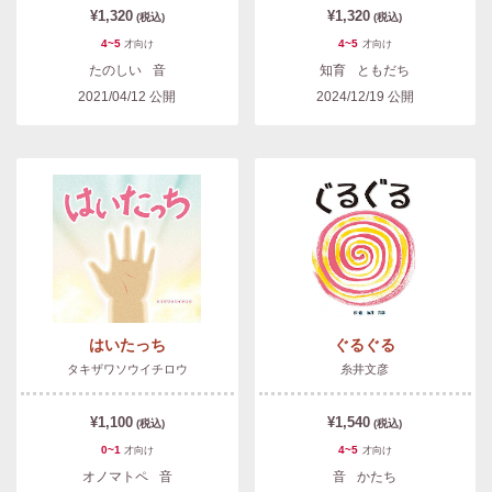
¥1,320
¥1,320
(税込)
(税込)
4~5
4~5
才
向け
才
向け
たのしい
音
知育
ともだち
2021/04/12
公開
2024/12/19
公開
はいたっち
ぐるぐる
タキザワソウイチロウ
糸井文彦
¥1,100
¥1,540
(税込)
(税込)
0~1
4~5
才
向け
才
向け
オノマトペ
音
音
かたち