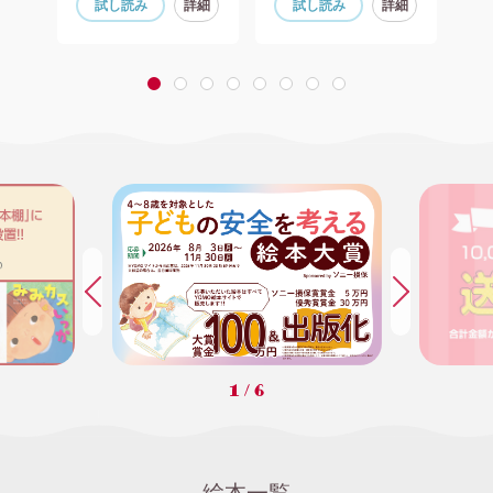
細
試し読み
詳細
試し読み
詳細
1
2
3
4
5
6
7
8
1
/
6
絵本一覧