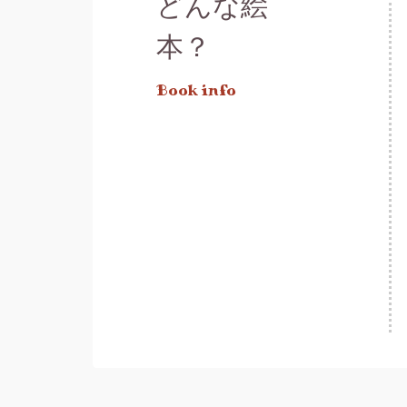
どんな絵
本？
Book info