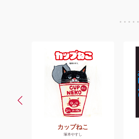
たい
カップねこ
塚本やすし