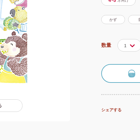
4~5
才
向け
かず
数量
1
る
シェアする