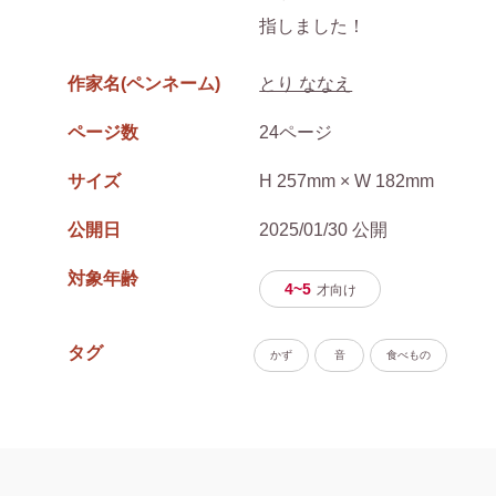
作家名(ペンネーム)
とり ななえ
ページ数
24ページ
サイズ
H 257mm × W 182mm
公開日
2025/01/30 公開
対象年齢
4~5
才
向け
タグ
かず
音
食べもの