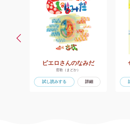
ちゃん
ピエロさんのなみだ
窓歌（まどか）
詳細
試し読み
する
詳細