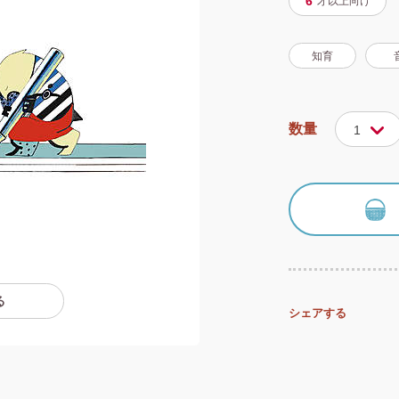
6
才以上
向け
知育
数量
1
る
シェアする