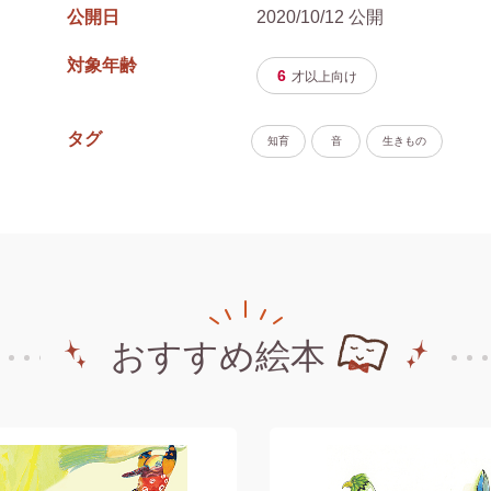
公開日
2020/10/12 公開
対象年齢
6
才以上
向け
タグ
知育
音
生きもの
おすすめ絵本