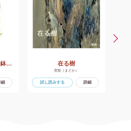
botanical owl 植木鉢のフクロウ
在る樹
窓歌（まどか）
詳細
試し読み
する
詳細
試