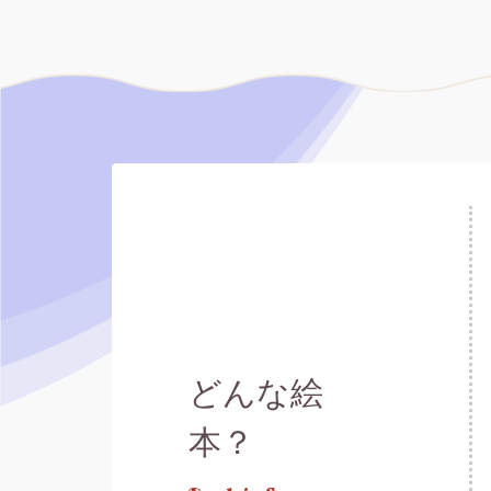
どんな絵
本？