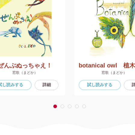
ぜんぶぬっちゃえ！
窓歌（まどか）
窓歌（まどか）
試し読み
する
詳細
試し読み
する
1
2
3
4
5