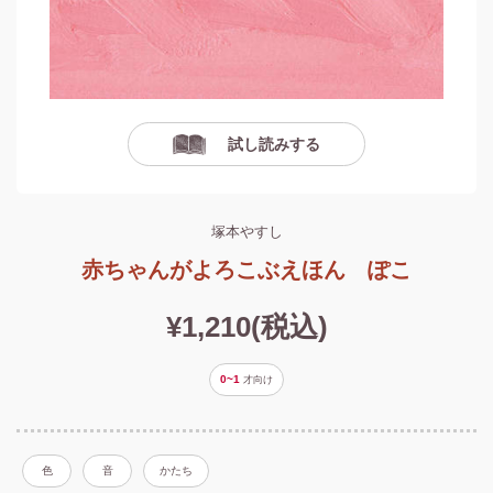
試し読みする
塚本やすし
赤ちゃんがよろこぶえほん ぽこ
¥1,210(税込)
0~1
才
向け
色
音
かたち