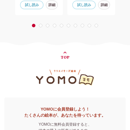
細
試し読み
詳細
試し読み
詳細
1
2
3
4
5
6
7
8
9
10
TOP
YOMOに会員登録しよう！
たくさんの絵本が、あなたを待っています。
YOMOに無料会員登録すると、