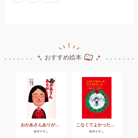
おすすめ絵本
ートベルト・ムギュー
おかあさんありがとう
こなくてよかったサンタクロース
こ
塚本やすし
塚本やすし