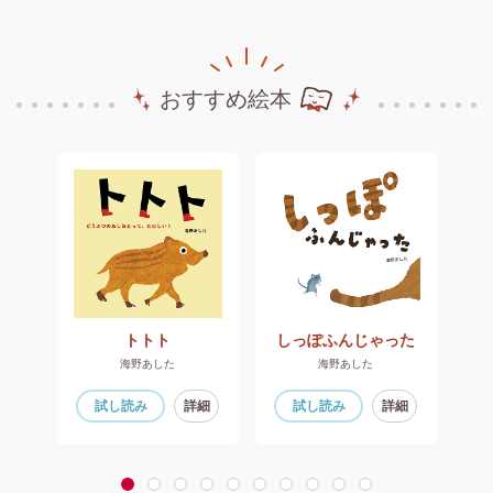
おすすめ絵本
ダ
トトト
しっぽふんじゃった
海野あした
海野あした
細
試し読み
詳細
試し読み
詳細
1
2
3
4
5
6
7
8
9
10