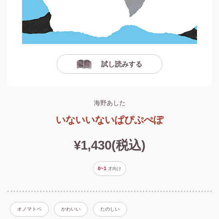
試し読みする
海野あした
いないいないぱぴぷぺぽ
¥1,430(税込)
0~1
才
向け
オノマトペ
かわいい
たのしい