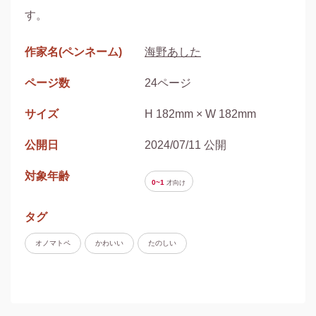
作家名(ペンネーム)
海野あした
ページ数
24ページ
サイズ
H 182mm × W 182mm
公開日
2024/07/11 公開
対象年齢
0~1
才
向け
タグ
オノマトペ
かわいい
たのしい