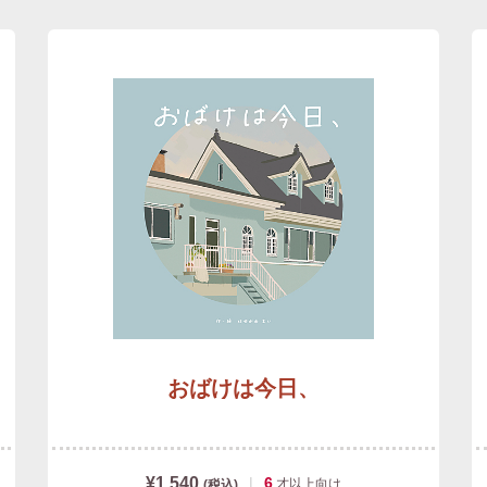
おばけは今日、
¥1,540
|
6
才以上
向け
(税込)