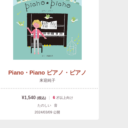
Piano・Piano ピアノ・ピアノ
来迎純子
¥1,540
|
6
才以上
向け
(税込)
たのしい
音
2024/03/09
公開