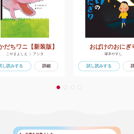
かだちワニ【新装版】
おばけのおにぎ
こやまよしえ ｜ アシタ
塚本やすし
試し読み
する
詳細
試し読み
する
1
2
3
4