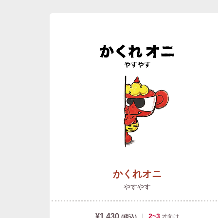
かくれオニ
やすやす
¥1,430
|
2~3
才
向け
(税込)