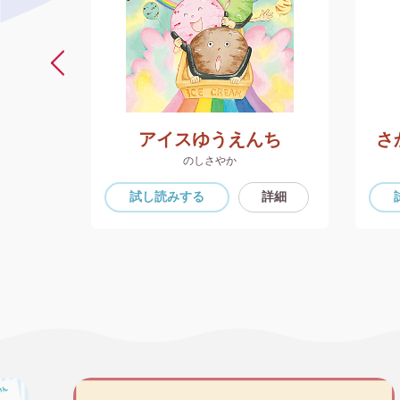
アイスゆうえんち
さ
のしさやか
詳細
試し読み
する
詳細