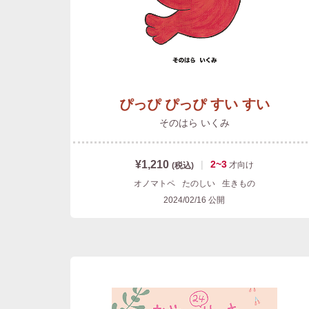
ぴっぴ ぴっぴ すい すい
そのはら いくみ
¥1,210
|
2~3
才
向け
(税込)
オノマトペ
たのしい
生きもの
2024/02/16
公開