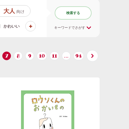
大人
向け
検索する
かわいい
キーワードでさがす
7
8
9
10
11
…
94