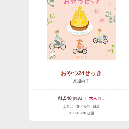
おやつ24せっき
来迎純子
¥1,540
|
大人
向け
(税込)
ことば
食べもの
自然
2023/01/26
公開