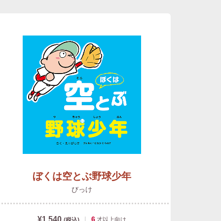
ぼくは空とぶ野球少年
びっけ
¥1,540
|
6
才以上
向け
(税込)