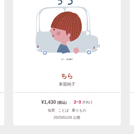
ちら
来迎純子
¥1,430
|
2~3
才
向け
(税込)
知育
ことば
乗りもの
2025/01/26
公開