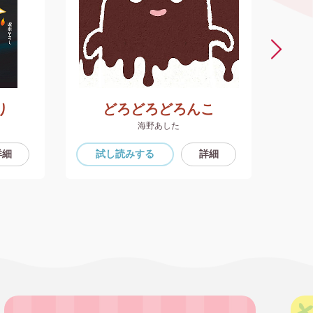
り
どろどろどろんこ
海野あした
詳細
試し読み
する
詳細
試