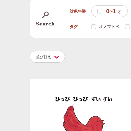
0~1
対象年齢
才
Search
タグ
オノマトペ
並び替え