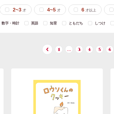
2~3
4~5
6
才
才
才以上
数字・時計
英語
知育
ともだち
しつけ
1
…
3
4
5
6