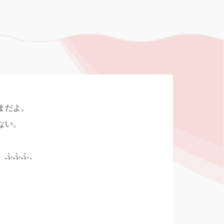
だよ。

い。

ふふふ。
