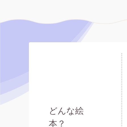
どんな絵
本？