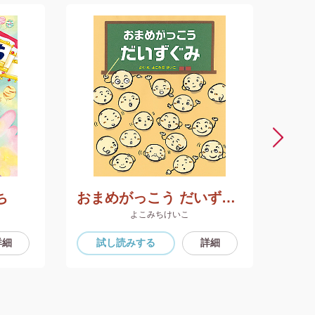
ち
おまめがっこう だいずぐみ
よこみちけいこ
詳細
試し読み
する
詳細
試