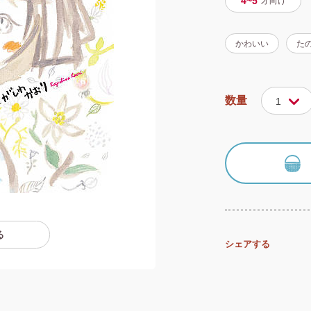
4~5
才
向け
かわいい
た
数量
1
る
シェアする