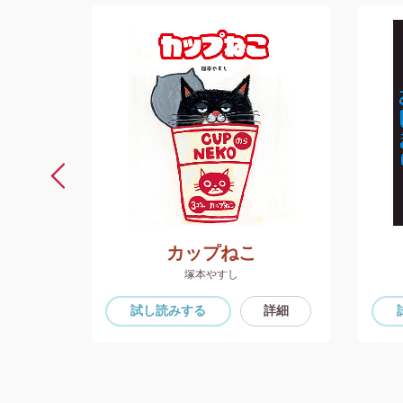
たい
カップねこ
塚本やすし
詳細
試し読み
する
詳細