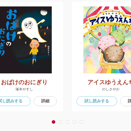
おばけのおにぎり
アイスゆうえん
塚本やすし
のしさやか
試し読み
する
詳細
試し読み
する
1
2
3
4
5