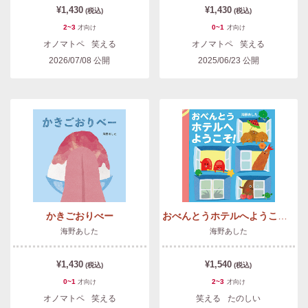
¥1,430
¥1,430
(税込)
(税込)
2~3
0~1
才
向け
才
向け
オノマトペ
笑える
オノマトペ
笑える
2026/07/08
公開
2025/06/23
公開
かきごおりべー
おべんとうホテルへようこそ！
海野あした
海野あした
¥1,430
¥1,540
(税込)
(税込)
0~1
2~3
才
向け
才
向け
オノマトペ
笑える
笑える
たのしい