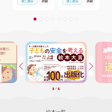
細
試し読み
詳細
試し読み
詳細
1
2
3
4
5
6
7
8
1
/
6
絵本一覧