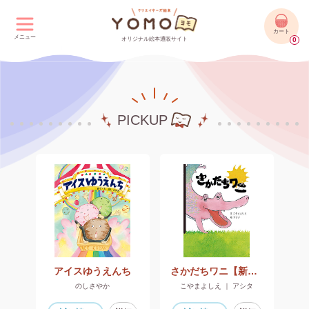
カート
メニュー
オリジナル絵本通販サイト
0
PICKUP
アイスゆうえんち
さかだちワニ【新装版】
のしさやか
こやまよしえ ｜ アシタ