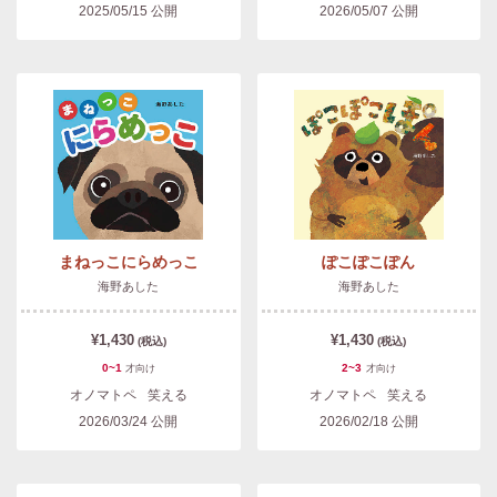
2025/05/15
公開
2026/05/07
公開
まねっこにらめっこ
ぽこぽこぽん
海野あした
海野あした
¥1,430
¥1,430
(税込)
(税込)
0~1
2~3
才
向け
才
向け
オノマトペ
笑える
オノマトペ
笑える
2026/03/24
公開
2026/02/18
公開