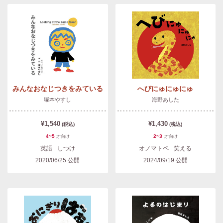
みんなおなじつきをみている
へびにゅにゅにゅ
塚本やすし
海野あした
¥1,540
¥1,430
(税込)
(税込)
4~5
2~3
才
向け
才
向け
英語
しつけ
オノマトペ
笑える
2020/06/25
公開
2024/09/19
公開