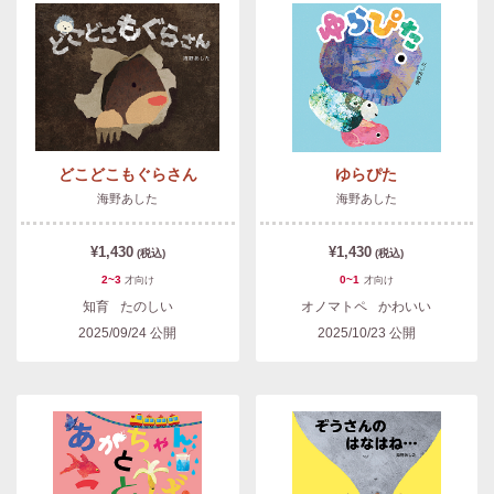
どこどこもぐらさん
ゆらぴた
海野あした
海野あした
¥1,430
¥1,430
(税込)
(税込)
2~3
0~1
才
向け
才
向け
知育
たのしい
オノマトペ
かわいい
2025/09/24
公開
2025/10/23
公開