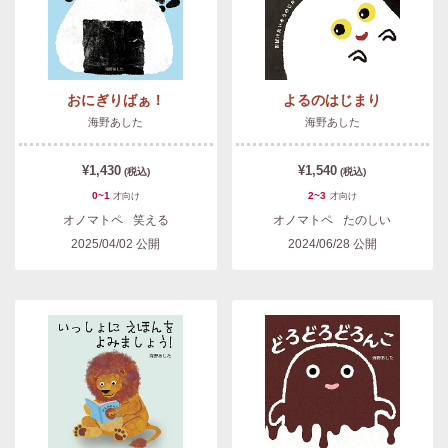
おにぎりばぁ！
よるのはじまり
海野あした
海野あした
¥1,430
¥1,540
(税込)
(税込)
0~1
2~3
才
向け
才
向け
オノマトペ
笑える
オノマトペ
たのしい
2025/04/02
公開
2024/06/28
公開