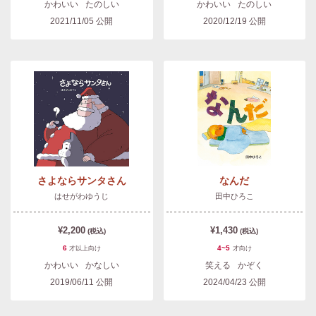
かわいい
たのしい
かわいい
たのしい
2021/11/05
公開
2020/12/19
公開
さよならサンタさん
なんだ
はせがわゆうじ
田中ひろこ
¥2,200
¥1,430
(税込)
(税込)
6
4~5
才以上
向け
才
向け
かわいい
かなしい
笑える
かぞく
2019/06/11
公開
2024/04/23
公開