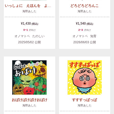
いっしょに えほんを よみましょう！
どろどろどろんこ
海野あした
海野あした
¥1,430
¥1,540
(税込)
(税込)
0~1
2~3
才
向け
才
向け
オノマトペ
たのしい
オノマトペ
知育
2025/05/02
公開
2026/06/03
公開
おばけばけばけおばけ
すすすっぱっぱ
海野あした
海野あした