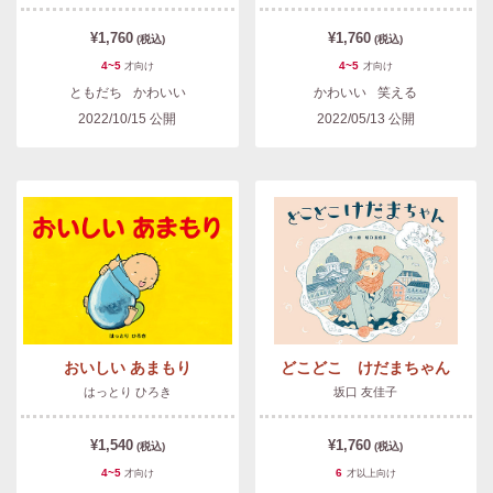
¥1,760
¥1,760
(税込)
(税込)
4~5
4~5
才
向け
才
向け
ともだち
かわいい
かわいい
笑える
2022/10/15
公開
2022/05/13
公開
おいしい あまもり
どこどこ けだまちゃん
はっとり ひろき
坂口 友佳子
¥1,540
¥1,760
(税込)
(税込)
4~5
6
才
向け
才以上
向け