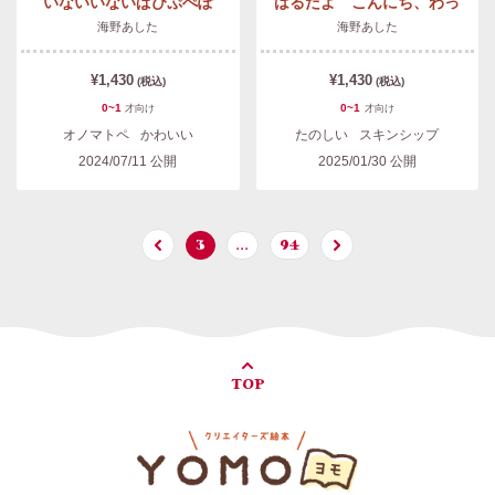
いないいないぱぴぷぺぽ
はるだよ こんにち、わっ
海野あした
海野あした
¥1,430
¥1,430
(税込)
(税込)
0~1
0~1
才
向け
才
向け
オノマトペ
かわいい
たのしい
スキンシップ
2024/07/11
公開
2025/01/30
公開
3
…
94
TOP