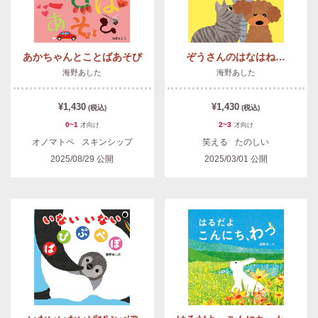
あかちゃんとことばあそび
ぞうさんのはなはね…
海野あした
海野あした
¥1,430
¥1,430
(税込)
(税込)
0~1
2~3
才
向け
才
向け
オノマトペ
スキンシップ
笑える
たのしい
2025/08/29
公開
2025/03/01
公開