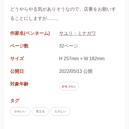
どうやらやる気がありそうなので、店番をお願いす
ることにしますが……。
作家名(ペンネーム)
サユリ・ミナガワ
ページ数
32ページ
サイズ
H 257mm × W 182mm
公開日
2022/05/13 公開
対象年齢
4~5
才
向け
タグ
かわいい
笑える
たのしい