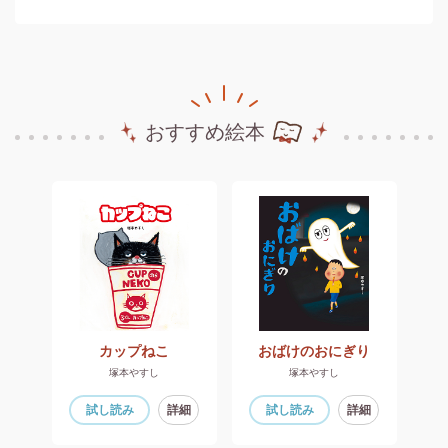
おすすめ絵本
たい
カップねこ
おばけのおにぎり
塚本やすし
塚本やすし
細
試し読み
詳細
試し読み
詳細