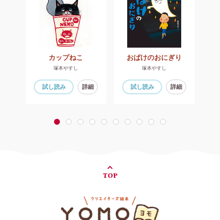
たい
カップねこ
おばけのおにぎり
塚本やすし
塚本やすし
細
試し読み
詳細
試し読み
詳細
1
2
3
4
5
6
7
8
9
10
TOP