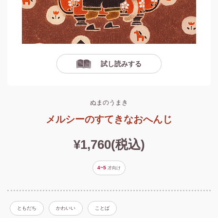
試し読みする
ぬまのうまき
メルシーのすてきなおへんじ
¥1,760(税込)
4~5
才
向け
ともだち
かわいい
ことば