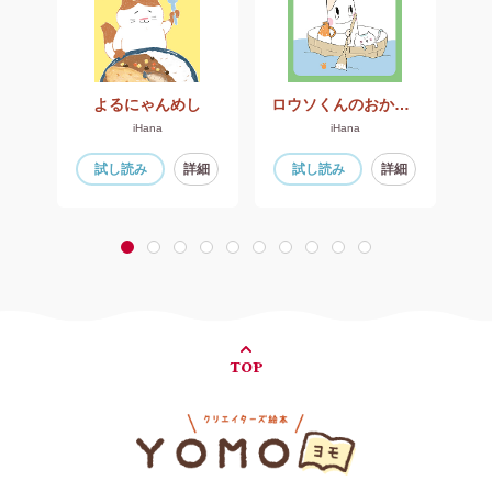
よるにゃんめし
ロウソくんのおかいもの
iHana
iHana
細
試し読み
詳細
試し読み
詳細
1
2
3
4
5
6
7
8
9
10
TOP