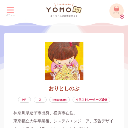
カート
メニュー
オリジナル絵本通販サイト
0
おりとしのぶ
HP
X
Instagram
イラストレーターズ通信
神奈川県逗子市出身、横浜市在住。

東京都立大学卒業後、システムエンジニア、広告デザイ