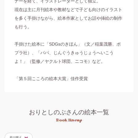
ナーを経て、イラストレーターとして独立。

現在は主に月刊絵本や教材などで子ども向けのイラスト
を多く手掛けながら、絵本作家としてお話や挿絵の制作
も行う。

手掛けた絵本に「SDGsのきほん」（文／稲葉茂勝、ポ
プラ社）、「パパ、じんぐうきゅうじょうへいこう
よ！」（監修／ヤクルト球団、ニコモ）など。

「第５回こころの絵本大賞」佳作受賞
おりとしのぶさんの絵本一覧
Book lineup
並び替え