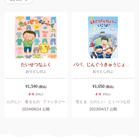
たいせつなふく
パパ、じんぐうきゅうじょうへいこうよ！
おりとしのぶ
おりとしのぶ
¥1,540
¥1,650
(税込)
(税込)
4~5
4~5
才
向け
才
向け
たのしい
着るもの
ファンタジー
笑える
たのしい
とくべつな日
2024/06/14
公開
2023/04/17
公開