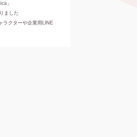
a」

創りました

ラクターや企業用LINE 