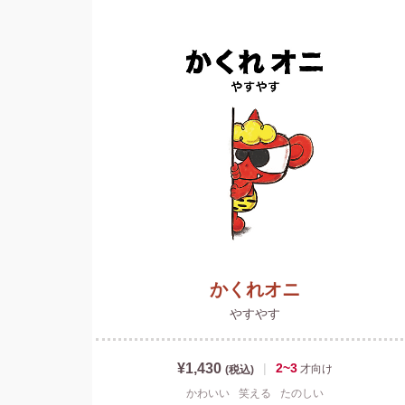
かくれオニ
やすやす
¥1,430
|
2~3
才
向け
(税込)
かわいい
笑える
たのしい