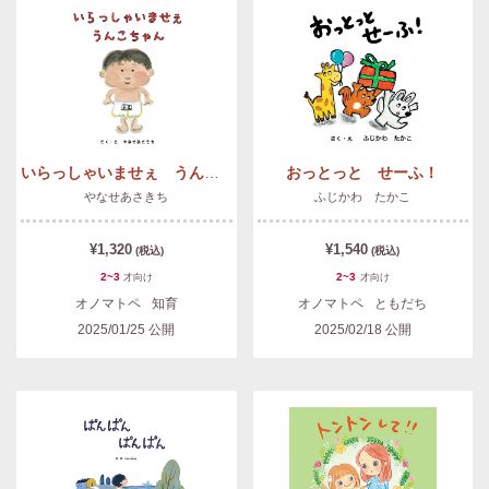
いらっしゃいませぇ うんこちゃん
おっとっと せーふ！
やなせあさきち
ふじかわ たかこ
¥1,320
¥1,540
(税込)
(税込)
2~3
2~3
才
向け
才
向け
オノマトペ
知育
オノマトペ
ともだち
2025/01/25
公開
2025/02/18
公開