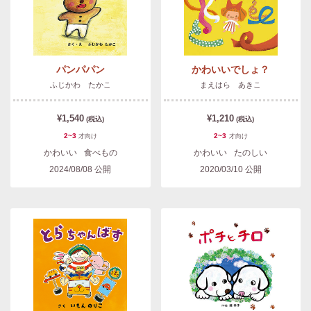
パンパパン
かわいいでしょ？
ふじかわ たかこ
まえはら あきこ
¥1,540
¥1,210
(税込)
(税込)
2~3
2~3
才
向け
才
向け
かわいい
食べもの
かわいい
たのしい
2024/08/08
公開
2020/03/10
公開