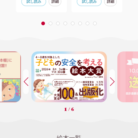
細
試し読み
詳細
試し読み
詳細
1
2
3
4
5
6
7
8
1
/
6
絵本一覧