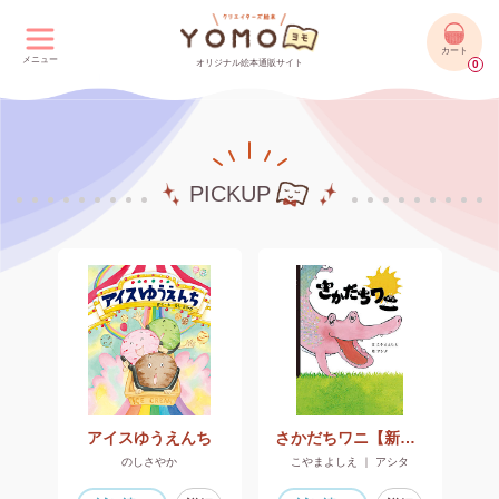
カート
メニュー
オリジナル絵本通販サイト
0
PICKUP
アイスゆうえんち
さかだちワニ【新装版】
のしさやか
こやまよしえ ｜ アシタ