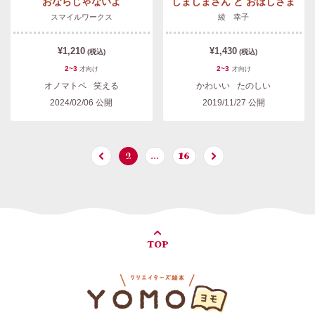
おならじゃないよ
しましまさん と おほしさま
スマイルワークス
綾 幸子
¥1,210
¥1,430
(税込)
(税込)
2~3
2~3
才
向け
才
向け
オノマトペ
笑える
かわいい
たのしい
2024/02/06
公開
2019/11/27
公開
2
…
16
TOP