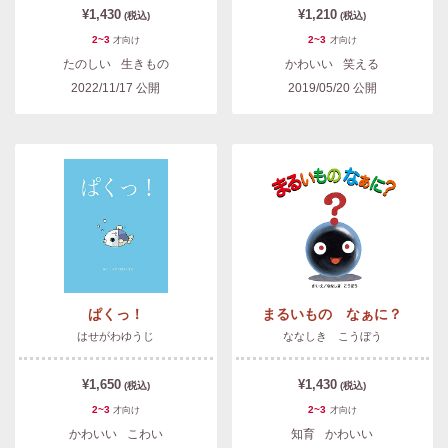
¥1,430
¥1,210
(税込)
(税込)
2~3
2~3
才
向け
才
向け
たのしい
生きもの
かわいい
笑える
2022/11/17
公開
2019/05/20
公開
ぱくっ！
まるいもの なぁに？
はせがわゆうじ
ななしき こうぼう
¥1,650
¥1,430
(税込)
(税込)
2~3
2~3
才
向け
才
向け
かわいい
こわい
知育
かわいい