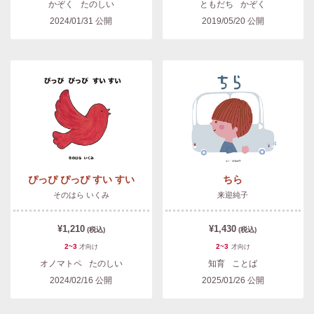
かぞく
たのしい
ともだち
かぞく
2024/01/31
公開
2019/05/20
公開
ぴっぴ ぴっぴ すい すい
ちら
そのはら いくみ
来迎純子
¥1,210
¥1,430
(税込)
(税込)
2~3
2~3
才
向け
才
向け
オノマトペ
たのしい
知育
ことば
2024/02/16
公開
2025/01/26
公開