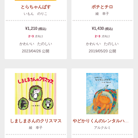
とらちゃんばす
ポチとチロ
いもん のりこ
綾 幸子
¥1,210
¥1,430
(税込)
(税込)
2~3
2~3
才
向け
才
向け
かわいい
たのしい
かわいい
たのしい
2023/04/26
公開
2019/05/20
公開
しましまさんのクリスマス
やどかりくんのレンタルハウス
綾 幸子
アルクルミ