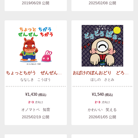
2019/06/28
公開
2025/02/08
公開
ちょっとちがう ぜんぜんちがう
おばけのぼんおどり どろどろばぁ〜
ななしき こうぼう
ほしの さとみ
¥1,430
¥1,540
(税込)
(税込)
2~3
2~3
才
向け
才
向け
オノマトペ
知育
かわいい
笑える
2025/02/19
公開
2026/01/05
公開