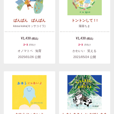
ぱんぱん ぱんぱん
トントンして！!
kissa koira(キッサコイラ)
陽葵ちま
¥1,430
¥1,430
(税込)
(税込)
2~3
2~3
才
向け
才
向け
オノマトペ
知育
かわいい
笑える
2025/01/26
公開
2021/05/24
公開