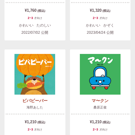
¥1,760
¥1,320
(税込)
(税込)
2~3
2~3
才
向け
才
向け
かわいい
たのしい
かわいい
かぞく
2022/07/02
公開
2023/04/24
公開
ビバビーバー
マ〜クン
海野あした
桑原正俊
¥1,210
¥1,210
(税込)
(税込)
2~3
2~3
才
向け
才
向け