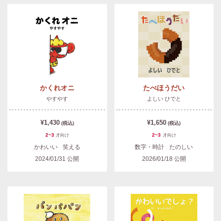
かくれオニ
たべほうだい
やすやす
よしい ひでと
¥1,430
¥1,650
(税込)
(税込)
2~3
2~3
才
向け
才
向け
かわいい
笑える
数字・時計
たのしい
2024/01/31
公開
2026/01/18
公開