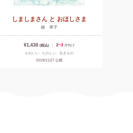
しましまさん と おほしさま
綾 幸子
¥1,430
|
2~3
才
向け
(税込)
かわいい
たのしい
生きもの
2019/11/27
公開