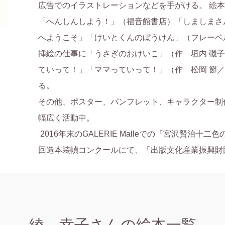
広告でのイラストレーションなどを手がける。 絵
「へんしんしよう！」（福音館書店）「しましまさ
へようこそ」「けいとくんのぼうけん」（フレーベ
挿絵の仕事に「うさぎのおけいこ」（作　垣内 磯
ていって！」「ママっていって！」（作　松岡 節
る。

その他、ポスター、パンフレット、キャラクター制
幅広く活動中。

 2016年末のGALERIE Malleでの『宮沢賢治十二色の絵本展での絵本』が、第51
回造本装幀コンクールにて、「出版文化産業振興財
綾 幸子さんの絵本一覧