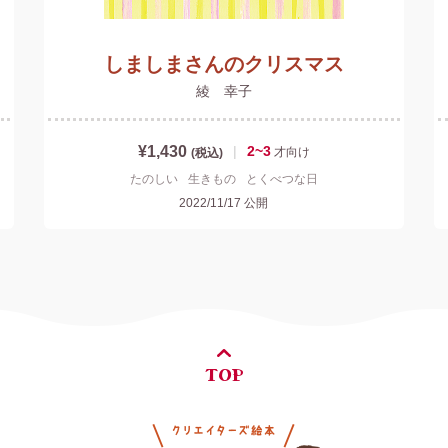
しましまさんのクリスマス
綾 幸子
¥1,430
|
2~3
才
向け
(税込)
たのしい
生きもの
とくべつな日
2022/11/17
公開
TOP