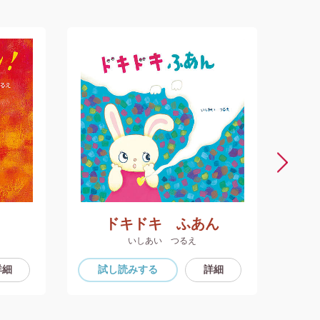
！
ドキドキ ふあん
いしあい つるえ
詳細
試し読み
する
詳細
試