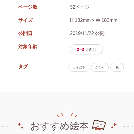
ページ数
32ページ
サイズ
H 182mm × W 182mm
公開日
2019/11/22 公開
対象年齢
2~3
才
向け
タグ
ともだち
かぞく
色
おすすめ絵本