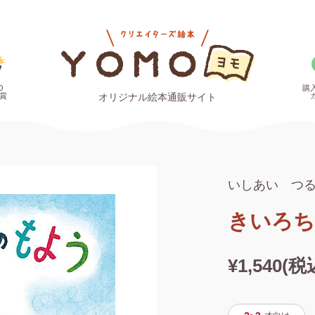
O
購
賞
オリジナル絵本通販サイト
いしあい つ
きいろち
¥1,540(税