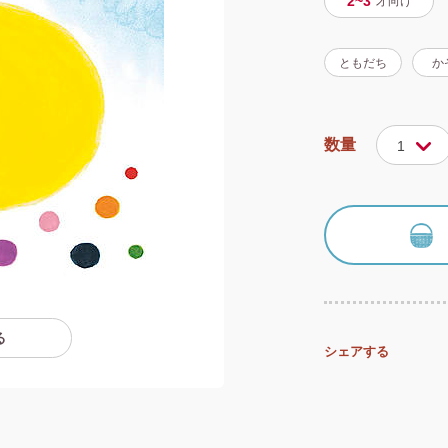
2~3
才
向け
ともだち
か
数量
1
る
シェアする