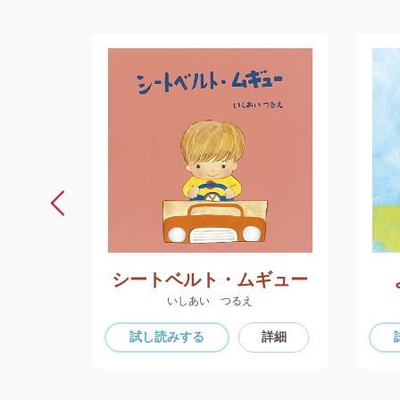
さん
シートベルト・ムギュー
いしあい つるえ
詳細
試し読み
する
詳細