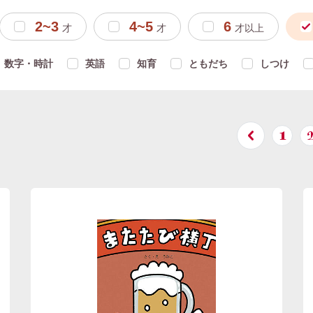
2~3
4~5
6
才
才
才以上
数字・時計
英語
知育
ともだち
しつけ
1