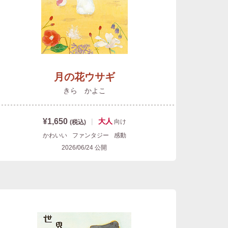
月の花ウサギ
きら かよこ
¥1,650
|
大人
向け
(税込)
かわいい
ファンタジー
感動
2026/06/24
公開