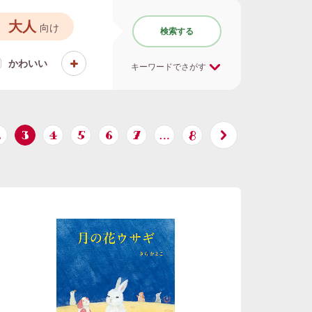
大人
向け
検索する
かわいい
キーワードでさがす
2
3
4
5
6
7
…
8