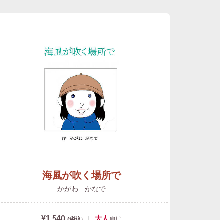
海風が吹く場所で
かがわ かなで
¥1,540
|
大人
向け
(税込)