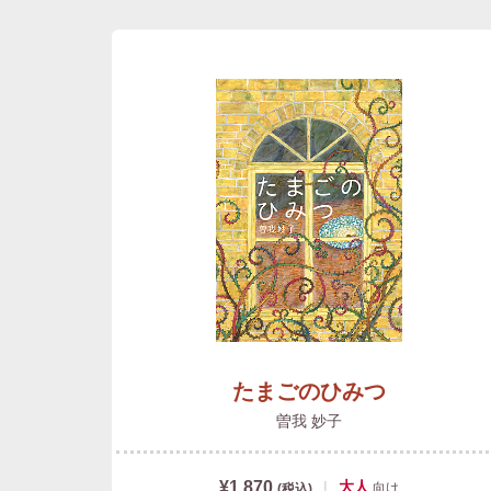
たまごのひみつ
曽我 妙子
¥1,870
|
大人
向け
(税込)