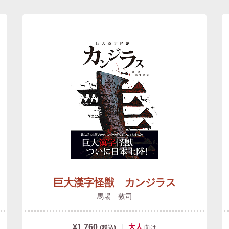
巨大漢字怪獣 カンジラス
馬場 敦司
¥1,760
|
大人
向け
(税込)