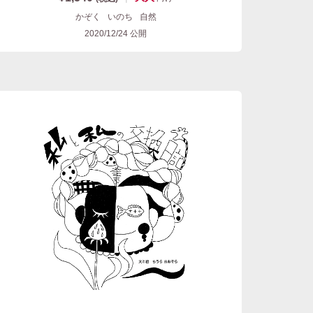
かぞく
いのち
自然
2020/12/24
公開