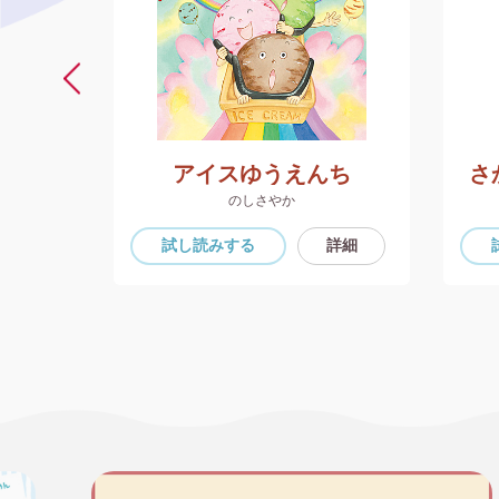
アイスゆうえんち
さ
のしさやか
詳細
試し読み
する
詳細