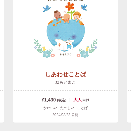
しあわせことば
ねもとまこ
¥1,430
|
大人
向け
(税込)
かわいい
たのしい
ことば
2024/08/23
公開