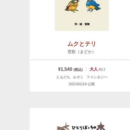
ムクとテリ
窓歌（まどか）
¥1,540
|
大人
向け
(税込)
ともだち
かぞく
ファンタジー
2021/01/14
公開