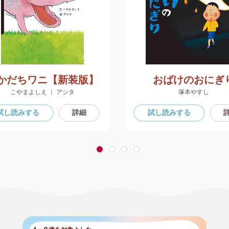
かだちワニ【新装版】
おばけのおにぎ
こやまよしえ ｜ アシタ
塚本やすし
試し読み
する
詳細
試し読み
する
1
2
3
4