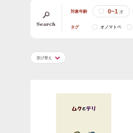
0~1
対象年齢
才
Search
タグ
オノマトペ
並び替え