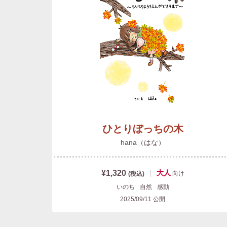
ひとりぼっちの木
hana（はな）
¥1,320
|
大人
向け
(税込)
いのち
自然
感動
2025/09/11
公開