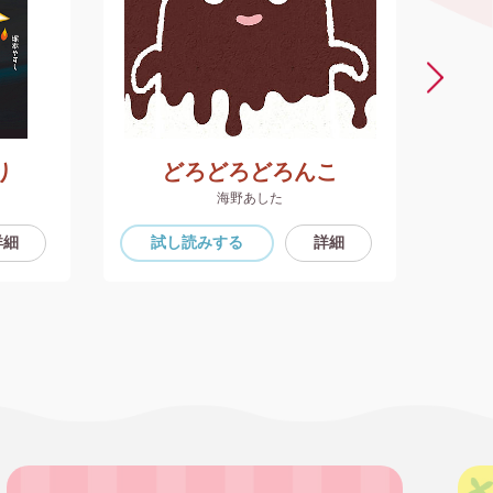
り
どろどろどろんこ
海野あした
詳細
試し読み
する
詳細
試