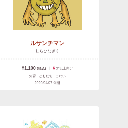
ルサンチマン
しらひなぎく
¥1,100
|
6
才以上
向け
(税込)
知育
ともだち
こわい
2020/04/07
公開