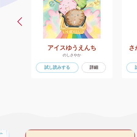
アイスゆうえんち
さ
のしさやか
詳細
試し読み
する
詳細