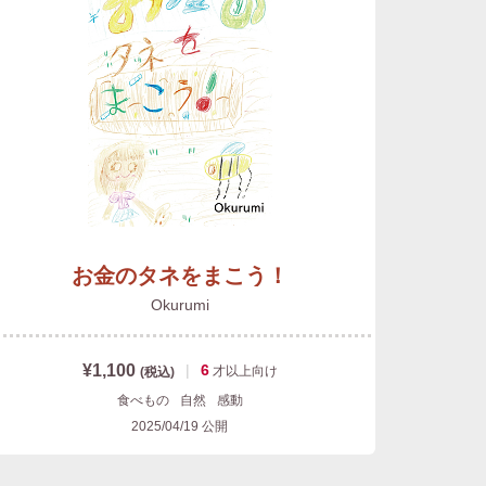
お金のタネをまこう！
Okurumi
¥1,100
|
6
才以上
向け
(税込)
食べもの
自然
感動
2025/04/19
公開