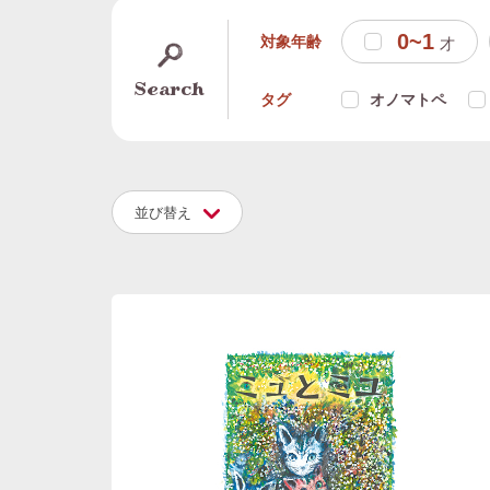
0~1
対象年齢
才
Search
タグ
オノマトペ
並び替え