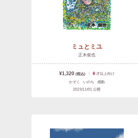
ミュとミユ
正木俊也
¥1,320
|
6
才以上
向け
(税込)
かぞく
いのち
感動
2023/11/01
公開