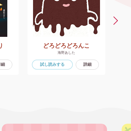
り
どろどろどろんこ
海野あした
詳細
試し読み
する
詳細
試