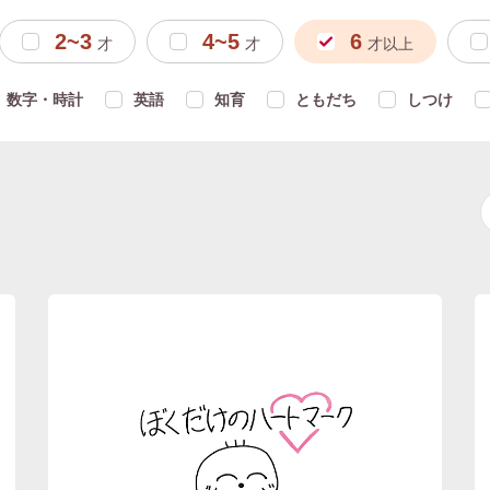
2~3
4~5
6
才
才
才以上
数字・時計
英語
知育
ともだち
しつけ