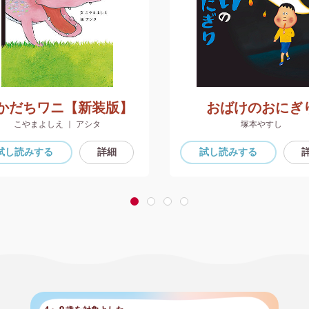
かだちワニ【新装版】
おばけのおにぎ
こやまよしえ ｜ アシタ
塚本やすし
試し読み
する
詳細
試し読み
する
1
2
3
4