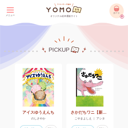
カート
メニュー
オリジナル絵本通販サイト
0
PICKUP
アイスゆうえんち
さかだちワニ【新装版】
のしさやか
こやまよしえ ｜ アシタ