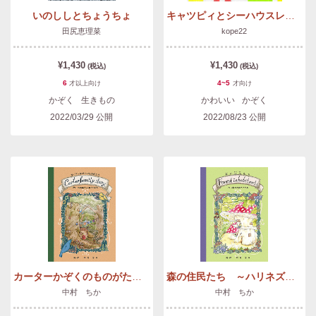
いのししとちょうちょ
キャツピィとシーハウスレストラン
田尻恵理菜
kope22
¥1,430
¥1,430
(税込)
(税込)
6
4~5
才以上
向け
才
向け
かぞく
生きもの
かわいい
かぞく
2022/03/29
公開
2022/08/23
公開
カーターかぞくのものがたり りりーおかあさんとこどもたち
森の住民たち ～ハリネズミのマイケル～
中村 ちか
中村 ちか