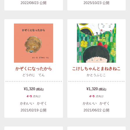
2022/08/23
公開
2025/10/23
公開
かぞくになったから
こけしちゃんとまねきねこ
どうのじ てん
かとうふじこ
¥1,320
¥1,320
(税込)
(税込)
4~5
4~5
才
向け
才
向け
かわいい
かぞく
かわいい
かぞく
2021/02/19
公開
2021/06/22
公開