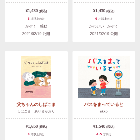
¥1,430
¥1,430
(税込)
(税込)
6
6
才以上
向け
才以上
向け
かぞく
感動
かわいい
かぞく
2021/02/19
公開
2021/02/19
公開
父ちゃんのしばこま
バスをまっていると
しばこま ありまかおり
rikko
¥1,650
¥1,540
(税込)
(税込)
6
4~5
才以上
向け
才
向け