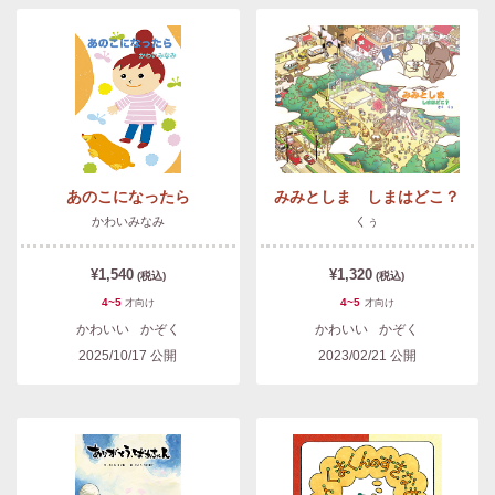
あのこになったら
みみとしま しまはどこ？
かわいみなみ
くぅ
¥1,540
¥1,320
(税込)
(税込)
4~5
4~5
才
向け
才
向け
かわいい
かぞく
かわいい
かぞく
2025/10/17
公開
2023/02/21
公開