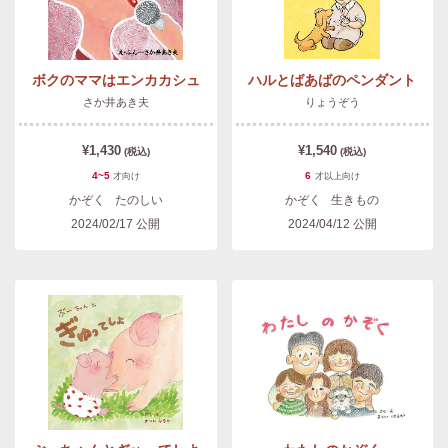
ボクのママはエンカカシュ
ハルとばあばのペンダント
さか井あき夫
りょうぞう
¥1,430
¥1,540
(税込)
(税込)
4~5
6
才
向け
才以上
向け
かぞく
たのしい
かぞく
生きもの
2024/02/17
公開
2024/04/12
公開