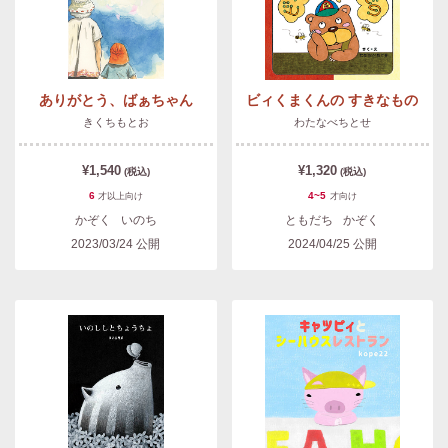
ありがとう、ばぁちゃん
ビィくまくんの すきなもの
きくちもとお
わたなべちとせ
¥1,540
¥1,320
(税込)
(税込)
6
4~5
才以上
向け
才
向け
かぞく
いのち
ともだち
かぞく
2023/03/24
公開
2024/04/25
公開