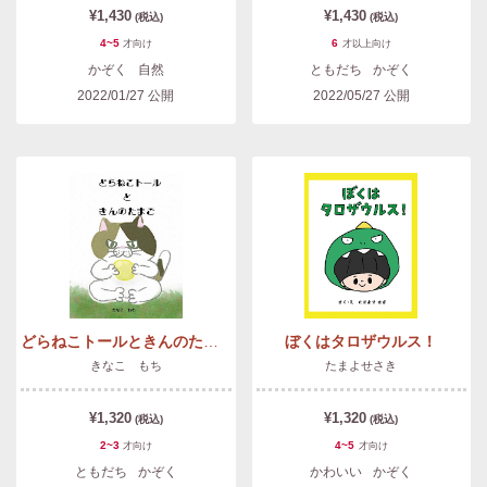
¥1,430
¥1,430
(税込)
(税込)
4~5
6
才
向け
才以上
向け
かぞく
自然
ともだち
かぞく
2022/01/27
公開
2022/05/27
公開
どらねこトールときんのたまご
ぼくはタロザウルス！
きなこ もち
たまよせさき
¥1,320
¥1,320
(税込)
(税込)
2~3
4~5
才
向け
才
向け
ともだち
かぞく
かわいい
かぞく