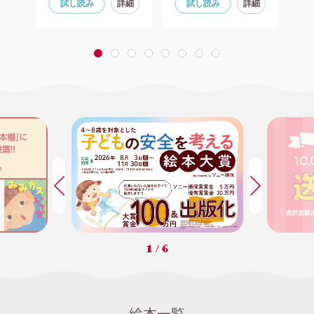
細
試し読み
詳細
試し読み
詳細
1
2
3
4
5
6
7
8
1
/
6
絵本一覧