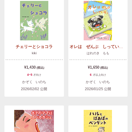
チェリーとショコラ
オレは ぜんぶ しっている。
kiki
はれのき もも
¥1,430
¥1,650
(税込)
(税込)
4~5
6
才
向け
才以上
向け
かぞく
いのち
かぞく
いのち
2026/02/02
公開
2026/01/25
公開