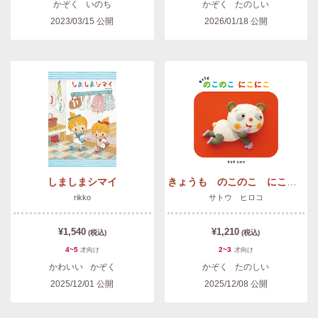
かぞく
いのち
かぞく
たのしい
2023/03/15
公開
2026/01/18
公開
しましまシマイ
きょうも のこのこ にこにこ
rikko
サトウ ヒロコ
¥1,540
¥1,210
(税込)
(税込)
4~5
2~3
才
向け
才
向け
かわいい
かぞく
かぞく
たのしい
2025/12/01
公開
2025/12/08
公開