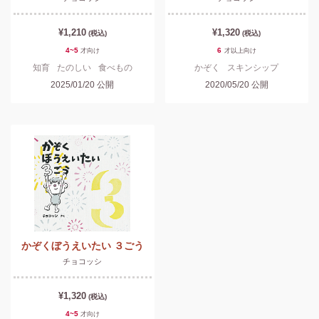
¥1,210
¥1,320
(税込)
(税込)
4~5
6
才
向け
才以上
向け
知育
たのしい
食べもの
かぞく
スキンシップ
とくべつな日
2025/01/20
公開
2020/05/20
公開
かぞくぼうえいたい ３ごう
チョコッシ
¥1,320
(税込)
4~5
才
向け