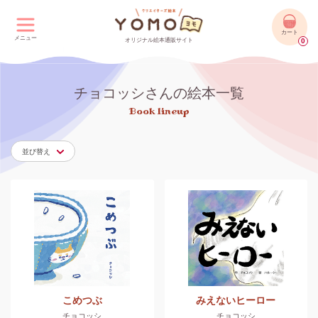
カート
メニュー
オリジナル絵本通販サイト
0
チョコッシさんの絵本一覧
Book lineup
並び替え
こめつぶ
みえないヒーロー
チョコッシ
チョコッシ