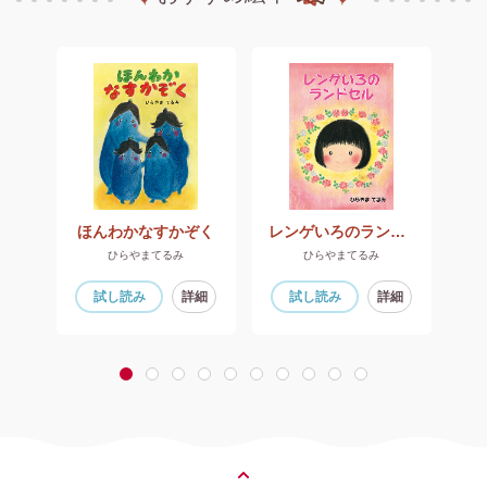
フさんのクリスマス
ほんわかなすかぞく
レンゲいろのランドセル
om)
ひらやまてるみ
ひらやまてるみ
細
試し読み
詳細
試し読み
詳細
1
2
3
4
5
6
7
8
9
10