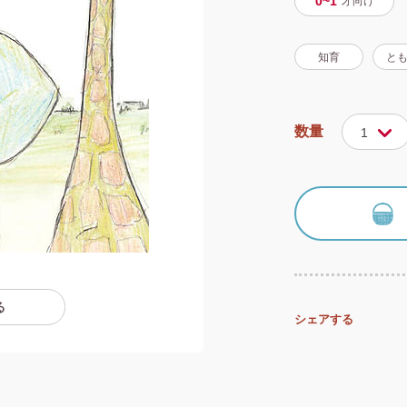
0~1
才
向け
知育
と
数量
1
る
シェアする