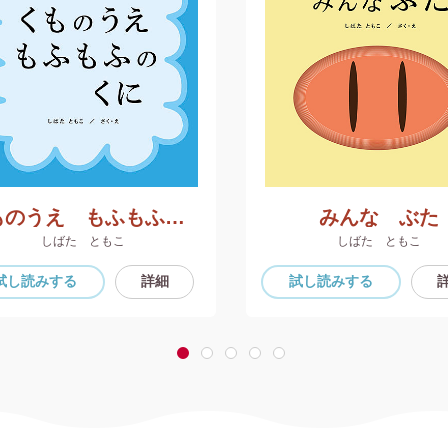
くものうえ もふもふのくに
みんな ぶた
しばた ともこ
しばた ともこ
試し読み
する
詳細
試し読み
する
1
2
3
4
5