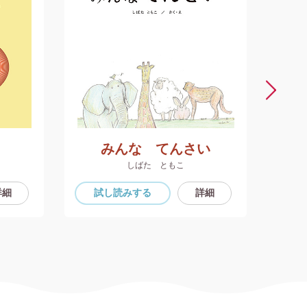
みんな てんさい
しばた ともこ
詳細
試し読み
する
詳細
試