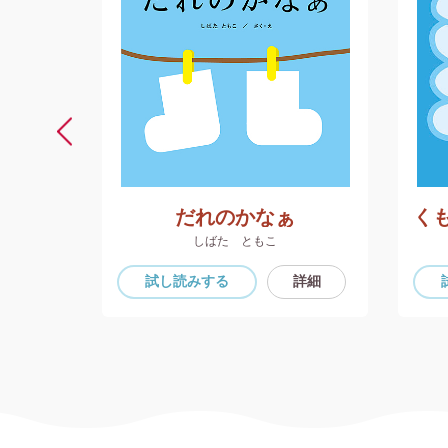
ちゃん
だれのかなぁ
しばた ともこ
詳細
試し読み
する
詳細