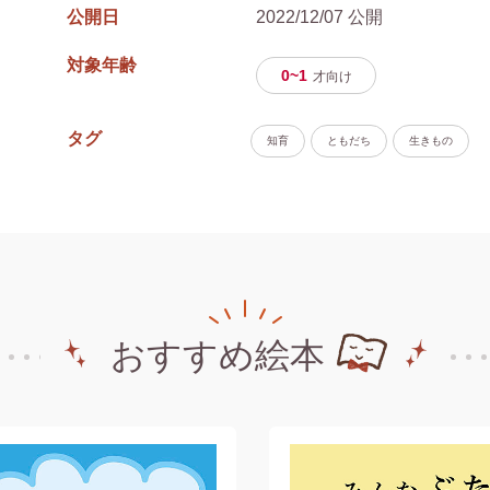
公開日
2022/12/07 公開
対象年齢
0~1
才
向け
タグ
知育
ともだち
生きもの
おすすめ絵本