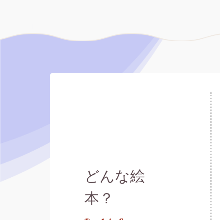
どんな絵
本？