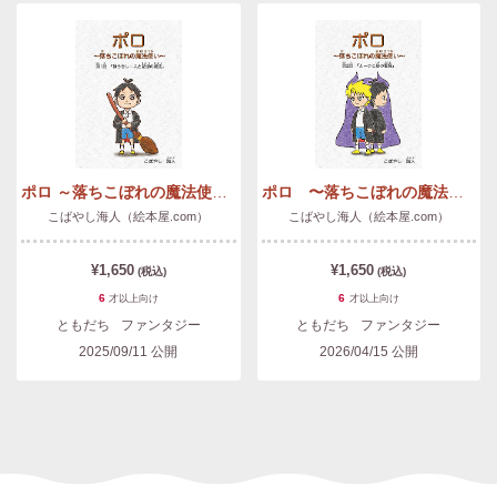
ポロ ～落ちこぼれの魔法使い〜 第1話「ほうきレースと記憶の魔法」
ポロ 〜落ちこぼれの魔法使い〜 第2話「ルークと島の悪魔」
こばやし海人（絵本屋.com）
こばやし海人（絵本屋.com）
¥1,650
¥1,650
(税込)
(税込)
6
6
才以上
向け
才以上
向け
ともだち
ファンタジー
ともだち
ファンタジー
2025/09/11
公開
2026/04/15
公開