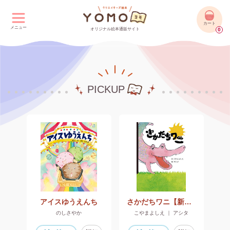
カート
メニュー
オリジナル絵本通販サイト
0
PICKUP
アイスゆうえんち
さかだちワニ【新装版】
のしさやか
こやまよしえ ｜ アシタ