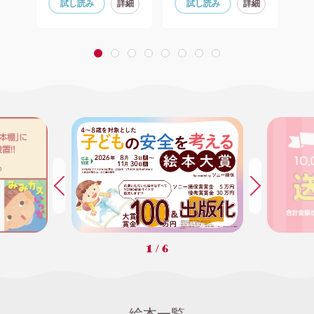
細
試し読み
詳細
試し読み
詳細
1
2
3
4
5
6
7
8
1
/
6
絵本一覧