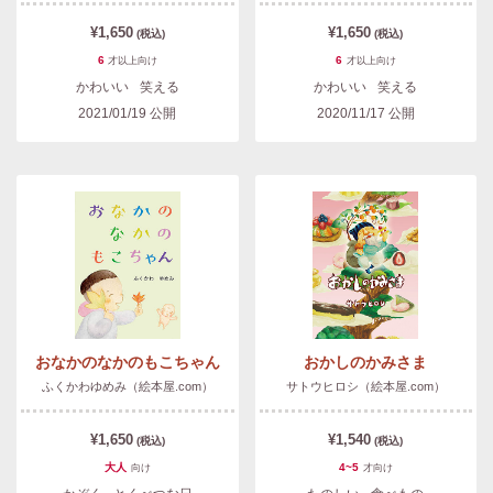
¥1,650
¥1,650
(税込)
(税込)
6
6
才以上
向け
才以上
向け
かわいい
笑える
かわいい
笑える
2021/01/19
公開
2020/11/17
公開
おなかのなかのもこちゃん
おかしのかみさま
ふくかわゆめみ（絵本屋.com）
サトウヒロシ（絵本屋.com）
¥1,650
¥1,540
(税込)
(税込)
大人
4~5
向け
才
向け