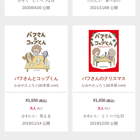
かぞく
とくべつな日
たのしい
食べもの
2020/04/20
公開
2021/11/06
公開
パフさんとコップくん
パフさんのクリスマス
かみやさぶろう(絵本屋.com)
かみやさぶろう(絵本屋.com)
¥1,650
¥1,650
(税込)
(税込)
大人
大人
向け
向け
かわいい
笑える
かわいい
とくべつな日
2019/11/14
公開
2019/12/20
公開