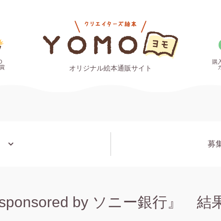
O
購
賞
オリジナル絵本通販サイト
募
onsored by ソニー銀行』 