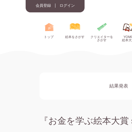
会員登録
ログイン
トップ
絵本をさがす
クリエイターを
YOM
さがす
絵本大
結果発表
『お金を学ぶ絵本大賞 sp