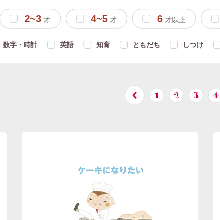
2~3
4~5
6
才
才
才以上
数字・時計
英語
知育
ともだち
しつけ
1
2
3
4