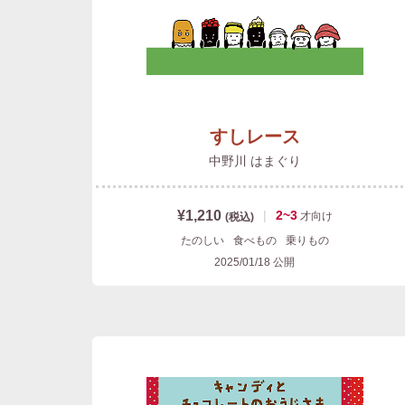
すしレース
中野川 はまぐり
¥1,210
|
2~3
才
向け
(税込)
たのしい
食べもの
乗りもの
2025/01/18
公開