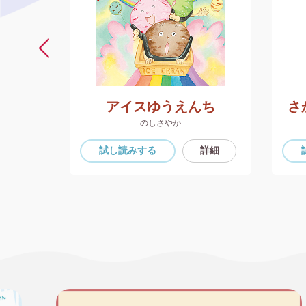
アイスゆうえんち
さ
のしさやか
詳細
試し読み
する
詳細