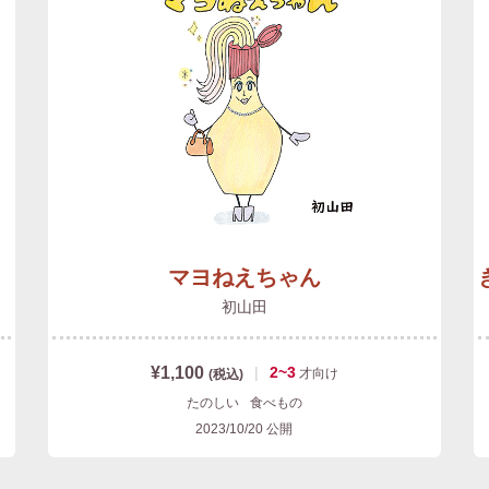
マヨねえちゃん
初山田
¥1,100
|
2~3
才
向け
(税込)
たのしい
食べもの
2023/10/20
公開