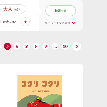
大人
向け
検索する
かわいい
キーワードでさがす
5
6
7
8
9
…
10