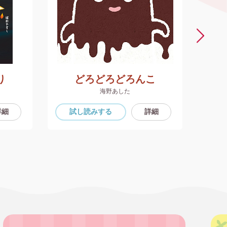
り
どろどろどろんこ
海野あした
詳細
試し読み
する
詳細
試