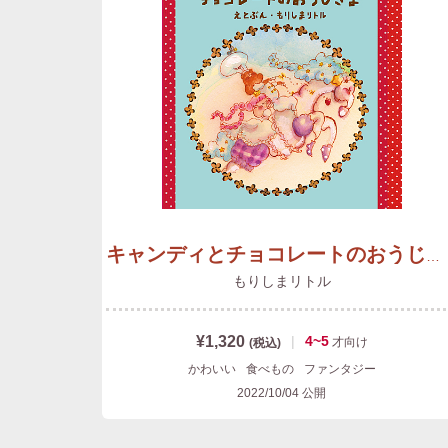
キャンディとチョコレートのおうじさま
もりしまリトル
¥1,320
|
4~5
才
向け
(税込)
かわいい
食べもの
ファンタジー
2022/10/04
公開