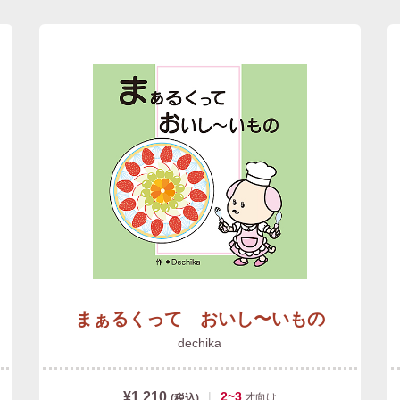
まぁるくって おいし〜いもの
dechika
¥1,210
|
2~3
才
向け
(税込)