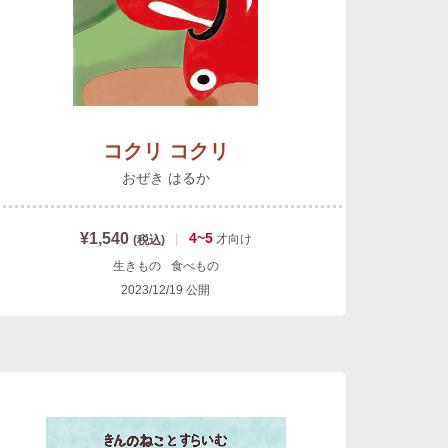
コクリ コクリ
おぜき はるか
¥1,540
|
4~5
才
向け
(税込)
生きもの
食べもの
2023/12/19
公開