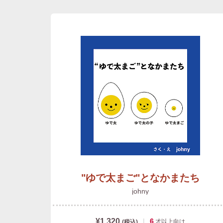
"ゆで太まご"となかまたち
johny
¥1,320
|
6
才以上
向け
(税込)