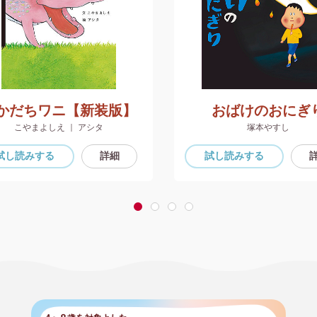
かだちワニ【新装版】
おばけのおにぎ
こやまよしえ ｜ アシタ
塚本やすし
試し読み
する
詳細
試し読み
する
1
2
3
4