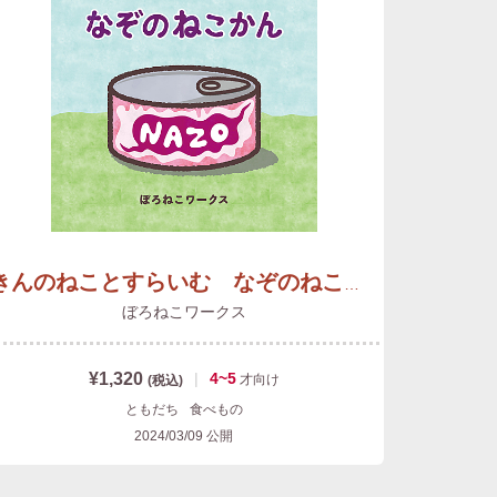
きんのねことすらいむ なぞのねこかん
ぼろねこワークス
¥1,320
|
4~5
才
向け
(税込)
ともだち
食べもの
2024/03/09
公開