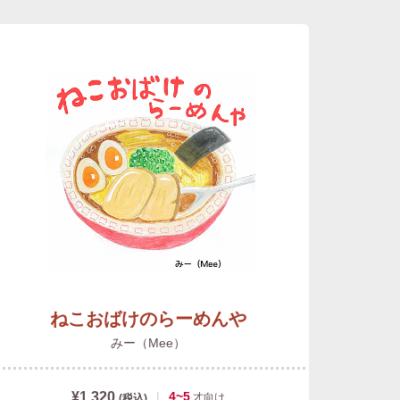
ねこおばけのらーめんや
みー（Mee）
¥1,320
|
4~5
才
向け
(税込)