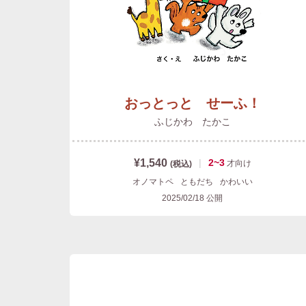
おっとっと せーふ！
ふじかわ たかこ
¥1,540
|
2~3
才
向け
(税込)
オノマトペ
ともだち
かわいい
2025/02/18
公開