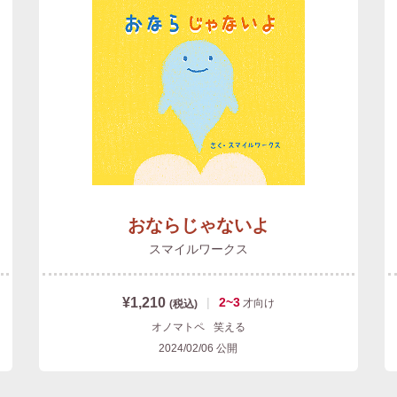
おならじゃないよ
スマイルワークス
¥1,210
|
2~3
才
向け
(税込)
オノマトペ
笑える
2024/02/06
公開