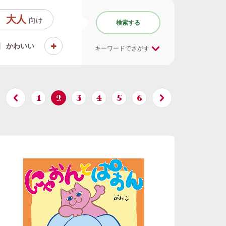
大人
向け
検索する
かわいい
キーワードでさがす
1
2
3
4
5
6