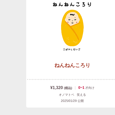
ねんねんころり
¥1,320
|
0~1
才
向け
(税込)
オノマトペ
笑える
2025/01/29
公開