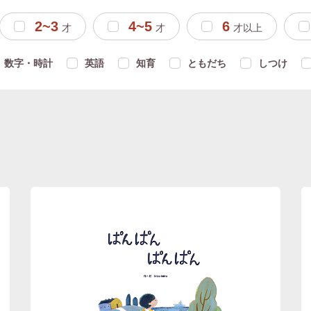
2~3
4~5
6
才
才
才以上
数字・時計
英語
知育
ともだち
しつけ