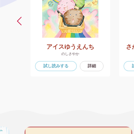
アイスゆうえんち
さ
のしさやか
詳細
試し読み
する
詳細