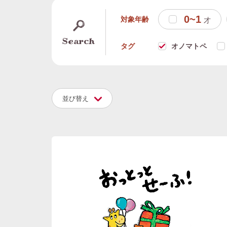
0~1
対象年齢
才
Search
タグ
オノマトペ
並び替え