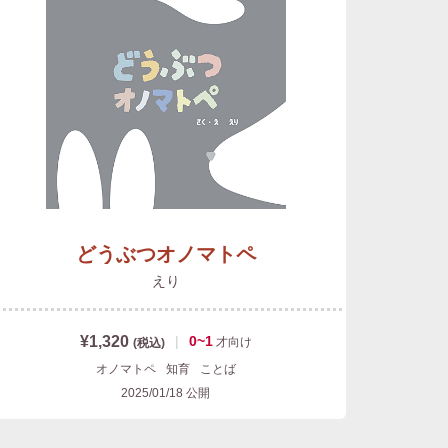
どうぶつオノマトペ
えり
¥1,320
|
0~1
才
向け
(税込)
オノマトペ
知育
ことば
2025/01/18
公開