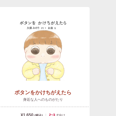
ボタンをかけちがえたら
身近な人へのものがたり
¥1,650
|
2~3
才
向け
(税込)