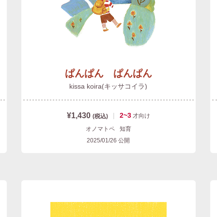
ぱんぱん ぱんぱん
kissa koira(キッサコイラ)
¥1,430
|
2~3
才
向け
(税込)
オノマトペ
知育
2025/01/26
公開