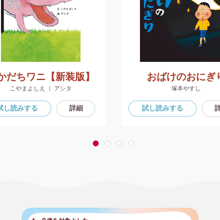
かだちワニ【新装版】
おばけのおにぎ
こやまよしえ ｜ アシタ
塚本やすし
試し読み
する
詳細
試し読み
する
1
2
3
4