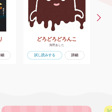
り
どろどろどろんこ
海野あした
詳細
試し読み
する
詳細
試