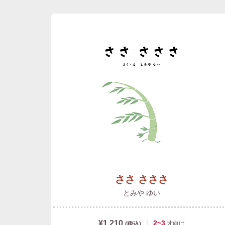
ささ さささ
とみや ゆい
¥1,210
|
2~3
才
向け
(税込)