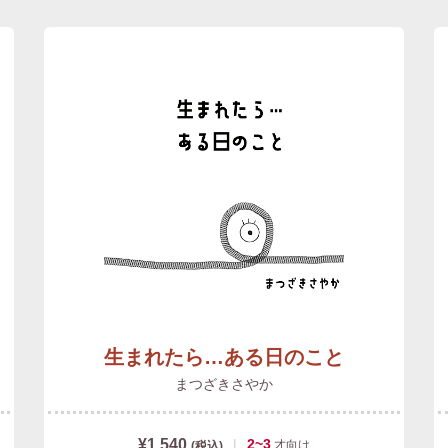
生まれたら…ある日のこと
まつざきさやか
¥1,540
|
2~3
才
向け
(税込)