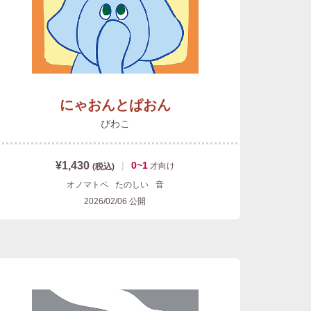
にゃおんとぱおん
びわこ
¥1,430
|
0~1
才
向け
(税込)
オノマトペ
たのしい
音
2026/02/06
公開