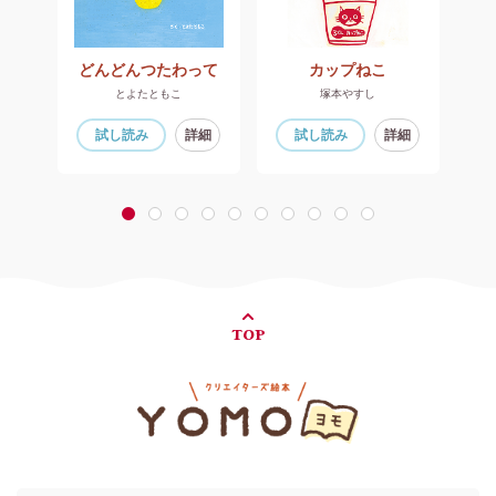
かあさんありがとう
どんどんつたわって
カップねこ
とよたともこ
塚本やすし
細
試し読み
詳細
試し読み
詳細
1
2
3
4
5
6
7
8
9
10
TOP