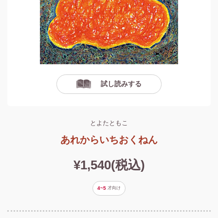
試し読みする
とよたともこ
あれからいちおくねん
¥1,540(税込)
4~5
才
向け