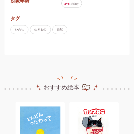
対象年齢
4~5
才
向け
タグ
いのち
生きもの
自然
おすすめ絵本