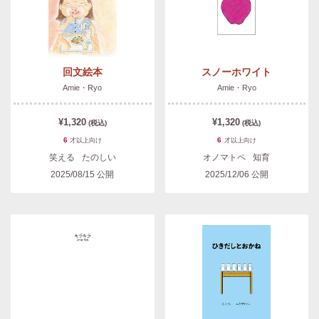
回文絵本
スノーホワイト
Amie・Ryo
Amie・Ryo
¥1,320
¥1,320
(税込)
(税込)
6
6
才以上
向け
才以上
向け
笑える
たのしい
オノマトペ
知育
2025/08/15
公開
2025/12/06
公開