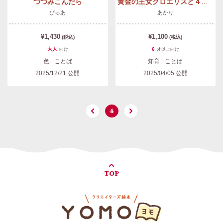
つつみこんだら
黄金の王女クロエリスと４つの都市
ぴゅあ
あかり
¥1,430
¥1,100
(税込)
(税込)
大人
6
向け
才以上
向け
色
ことば
知育
ことば
2025/12/21
公開
2025/04/05
公開
4
TOP