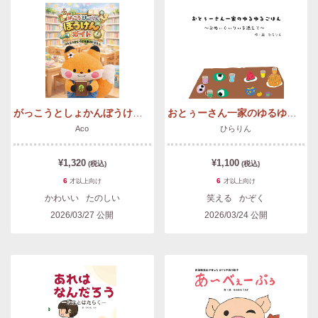
がっこうとしょかんぼうけんガイド ほんとなかよくなる⓫のじゅもん
おとぅーさん一家のゆるゆるごはん 〜おぬぃぐぃりぃを添えて〜
Aco
ひらりん
¥1,320
¥1,100
(税込)
(税込)
6
6
才以上
向け
才以上
向け
かわいい
たのしい
笑える
かぞく
2026/03/27
公開
2026/03/24
公開