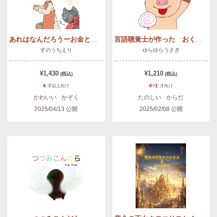
あれはなんだろうーお金とはたらくー
言語聴覚士が作った おくち体操の絵本 あ〜べぇーぷぅ
すのうちえり
ゆらゆらうさぎ
¥1,430
¥1,210
(税込)
(税込)
6
0~1
才以上
向け
才
向け
かわいい
かぞく
たのしい
からだ
2025/04/13
公開
2025/02/08
公開