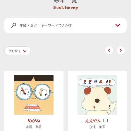
Book lineup
年齢・タグ・キーワードでさがす
並び替え
めがね
ええやん！！
永澤 美香
永澤 美香