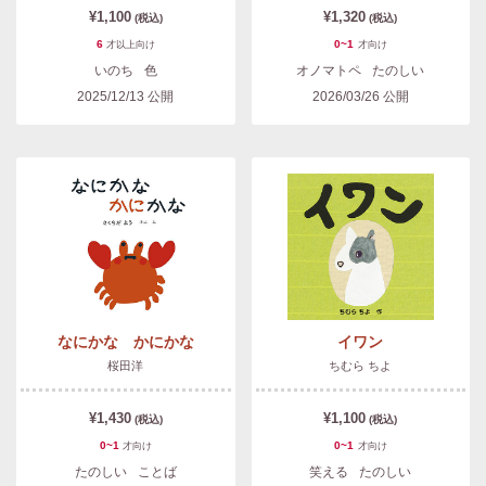
¥1,100
¥1,320
(税込)
(税込)
6
0~1
才以上
向け
才
向け
いのち
色
オノマトペ
たのしい
2025/12/13
公開
2026/03/26
公開
なにかな かにかな
イワン
桜田洋
ちむら ちよ
¥1,430
¥1,100
(税込)
(税込)
0~1
0~1
才
向け
才
向け
たのしい
ことば
笑える
たのしい