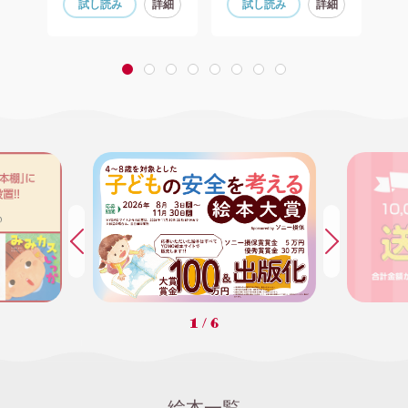
細
試し読み
詳細
試し読み
詳細
1
2
3
4
5
6
7
8
1
/
6
絵本一覧