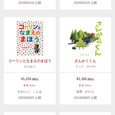
2026/03/18
公開
2026/02/16
公開
コーリンとなまえのまほう
さんかくくん
ひろみつ
てって・のーの
¥1,210
¥1,320
(税込)
(税込)
4~5
2~3
才
向け
才
向け
かわいい
ことば
知育
かたち
2025/09/25
公開
2024/09/05
公開