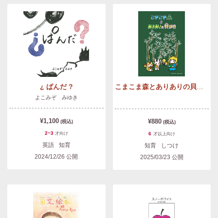
¿ ぱんだ ?
こまこま森とありありの貝がら
よこみぞ みゆき
¥1,100
¥880
(税込)
(税込)
2~3
才
向け
6
才以上
向け
英語
知育
知育
しつけ
2024/12/26
公開
2025/03/23
公開