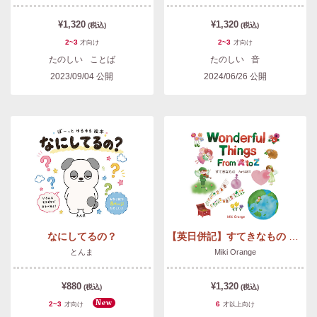
¥1,320
¥1,320
(税込)
(税込)
2~3
2~3
才
向け
才
向け
たのしい
ことば
たのしい
音
2023/09/04
公開
2024/06/26
公開
なにしてるの？
【英日併記】すてきなもの AからZまで
とんま
Miki Orange
¥880
¥1,320
(税込)
(税込)
New
2~3
6
才
向け
才以上
向け