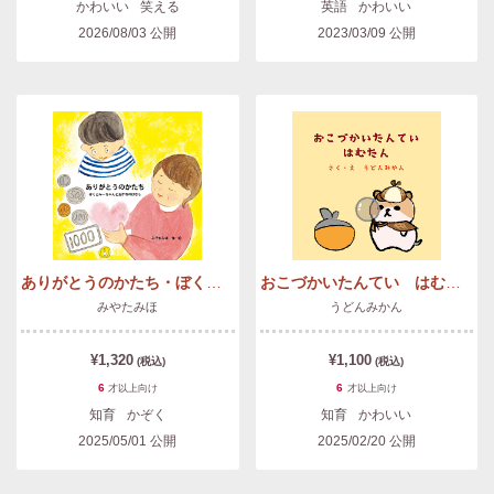
かわいい
笑える
英語
かわいい
2026/08/03
公開
2023/03/09
公開
ありがとうのかたち・ぼくとみーちゃんとおかねのはなし
おこづかいたんてい はむたん
みやたみほ
うどんみかん
¥1,320
¥1,100
(税込)
(税込)
6
6
才以上
向け
才以上
向け
知育
かぞく
知育
かわいい
2025/05/01
公開
2025/02/20
公開