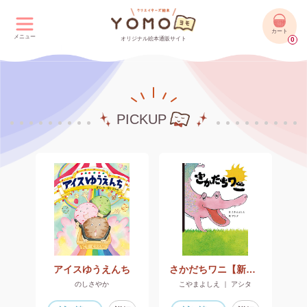
カート
メニュー
オリジナル絵本通販サイト
0
PICKUP
アイスゆうえんち
さかだちワニ【新装版】
のしさやか
こやまよしえ ｜ アシタ