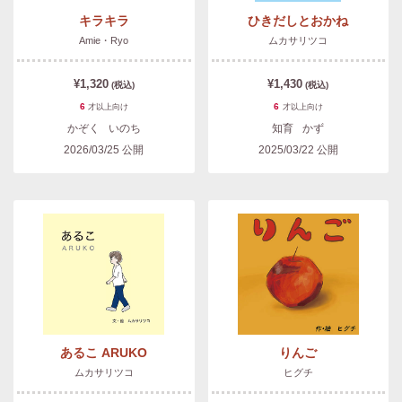
キラキラ
ひきだしとおかね
Amie・Ryo
ムカサリツコ
¥1,320
¥1,430
(税込)
(税込)
6
6
才以上
向け
才以上
向け
かぞく
いのち
知育
かず
2026/03/25
公開
2025/03/22
公開
あるこ ARUKO
りんご
ムカサリツコ
ヒグチ