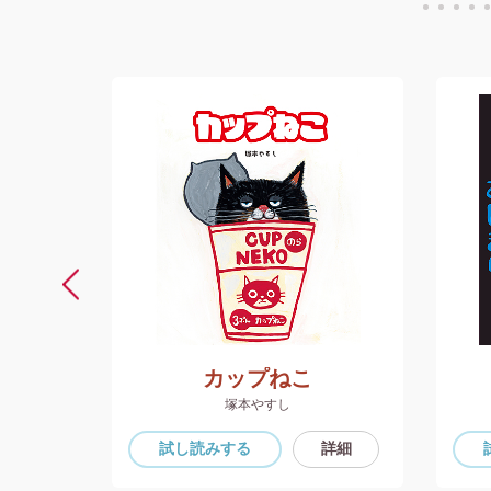
たい
カップねこ
塚本やすし
詳細
試し読み
する
詳細