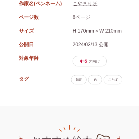
作家名(ペンネーム)
こやまりほ
ページ数
8ページ
サイズ
H 170mm × W 210mm
公開日
2024/02/13 公開
対象年齢
4~5
才
向け
タグ
知育
色
ことば