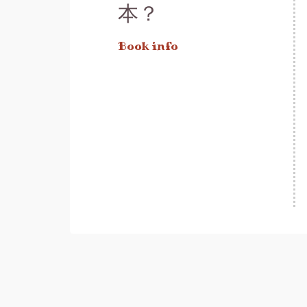
本？
Book info