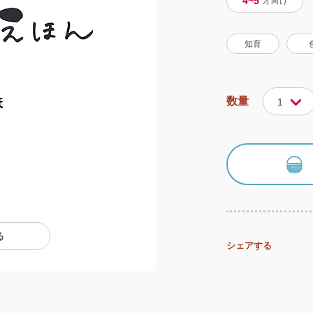
4~5
才
向け
知育
数量
1
る
シェアする