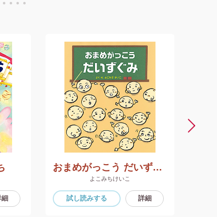
ち
おまめがっこう だいずぐみ
よこみちけいこ
詳細
試し読み
する
詳細
試