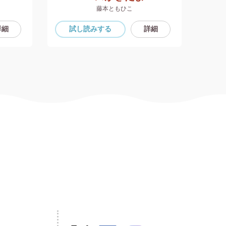
藤本ともひこ
詳細
試し読み
する
詳細
試