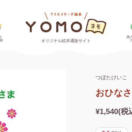
O
購
賞
オリジナル絵本通販サイト
つぼたけいこ
おひなさ
¥1,540(税