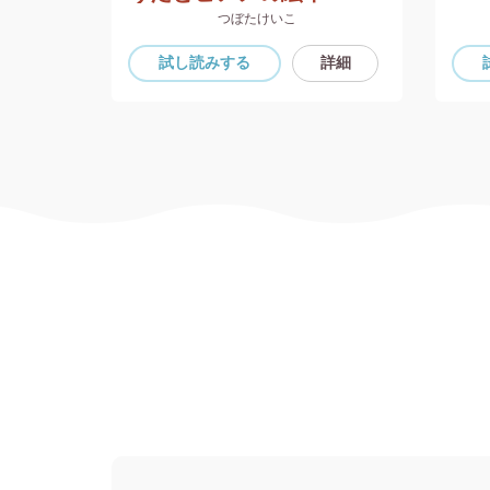
つぼたけいこ
詳細
試し読み
する
詳細