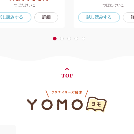
つぼたけいこ
つぼたけいこ
試し読み
する
詳細
試し読み
する
1
2
3
4
5
TOP