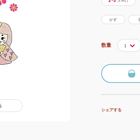
2~3
才
向け
かず
数量
1
る
シェアする