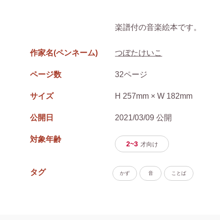
楽譜付の音楽絵本です。
作家名(ペンネーム)
つぼたけいこ
ページ数
32ページ
サイズ
H 257mm × W 182mm
公開日
2021/03/09 公開
対象年齢
2~3
才
向け
タグ
かず
音
ことば