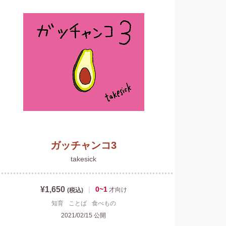
ガッチャンコ3
takesick
¥1,650
|
0~1
才
向け
(税込)
知育
ことば
食べもの
2021/02/15
公開