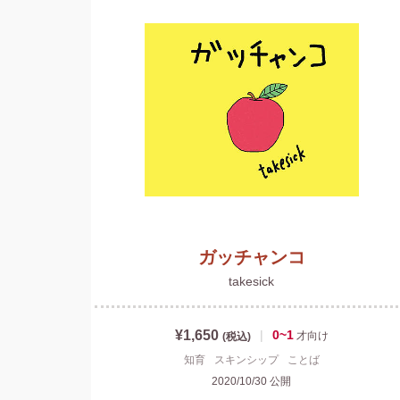
ガッチャンコ
takesick
¥1,650
|
0~1
才
向け
(税込)
知育
スキンシップ
ことば
2020/10/30
公開