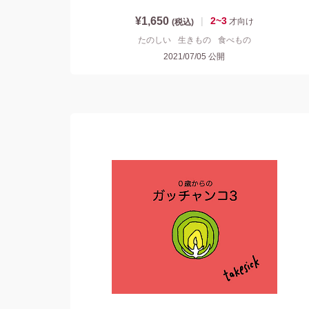
¥1,650
|
2~3
才
向け
(税込)
たのしい
生きもの
食べもの
2021/07/05
公開