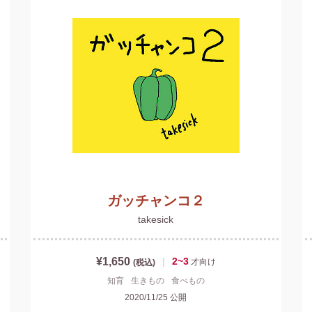
ガッチャンコ２
takesick
¥1,650
|
2~3
才
向け
(税込)
知育
生きもの
食べもの
2020/11/25
公開