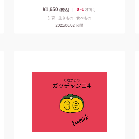
¥1,650
|
0~1
才
向け
(税込)
知育
生きもの
食べもの
2021/06/02
公開