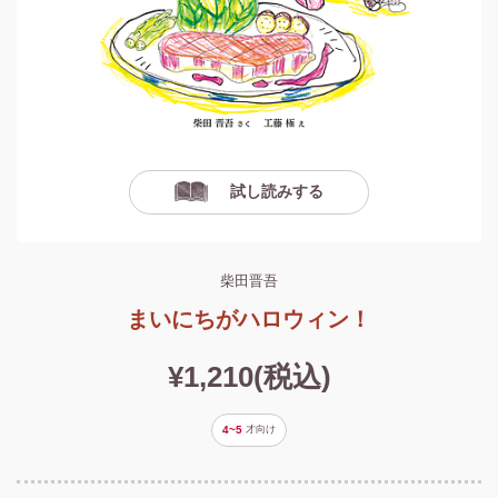
試し読みする
柴田晋吾
まいにちがハロウィン！
¥1,210(税込)
4~5
才
向け