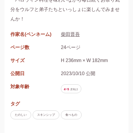
分をウルフと弟子たちといっしょに楽しんでみませ
んか！
作家名(ペンネーム)
柴田晋吾
ページ数
24ページ
サイズ
H 236mm × W 182mm
公開日
2023/10/10 公開
対象年齢
4~5
才
向け
タグ
たのしい
スキンシップ
食べもの