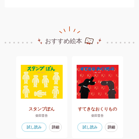
おすすめ絵本
版】
スタンプぽん
すてきなおくりもの
柴田晋吾
柴田晋吾
細
試し読み
詳細
試し読み
詳細