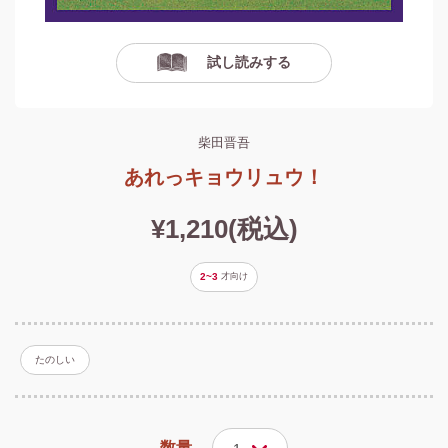
試し読みする
柴田晋吾
あれっキョウリュウ！
¥1,210(税込)
2~3
才
向け
たのしい
数量