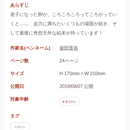
あらすじ
迷子になった卵が、ころころころってころがってい
くと……　迫力に満ちたいくつもの場面が続き、そ
して最後に奇想天外な結末が待っています！
作家名(ペンネーム)
柴田晋吾
ページ数
24ページ
サイズ
H 170mm × W 210mm
公開日
2019/08/07 公開
対象年齢
2~3
才
向け
タグ
たのしい