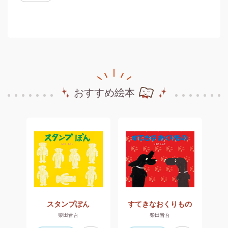
おすすめ絵本
べんとうホテルへようこそ！
スタンプぽん
すてきなおくりもの
柴田晋吾
柴田晋吾