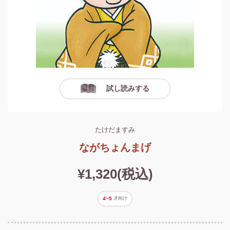
試し読みする
たけだますみ
ながちょんまげ
¥1,320(税込)
4~5
才
向け