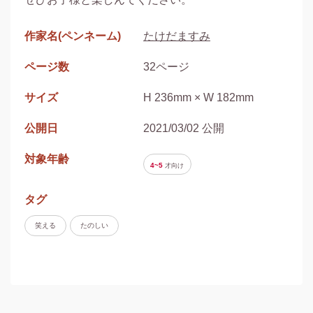
作家名(ペンネーム)
たけだますみ
ページ数
32ページ
サイズ
H 236mm × W 182mm
公開日
2021/03/02 公開
対象年齢
4~5
才
向け
タグ
笑える
たのしい