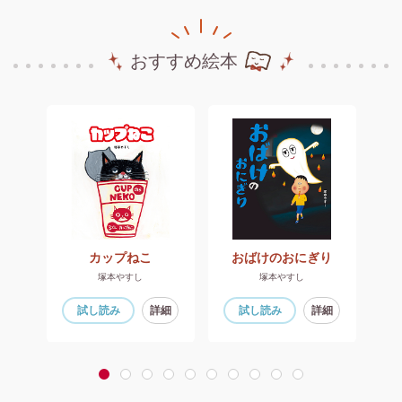
おすすめ絵本
たい
カップねこ
おばけのおにぎり
塚本やすし
塚本やすし
細
試し読み
詳細
試し読み
詳細
1
2
3
4
5
6
7
8
9
10