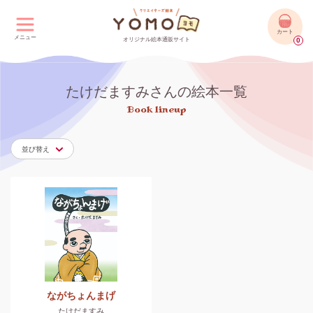
カート
メニュー
オリジナル絵本通販サイト
0
たけだますみさんの絵本一覧
Book lineup
並び替え
ながちょんまげ
たけだますみ