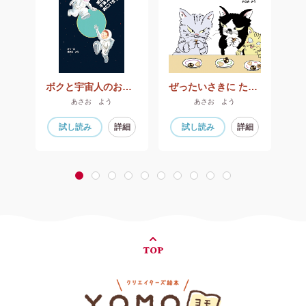
ャー
ボクと宇宙人のおにいちゃん
ぜったいさきに たべニャイぞ！
ツコ
あさお よう
あさお よう
細
試し読み
詳細
試し読み
詳細
1
2
3
4
5
6
7
8
9
10
TOP