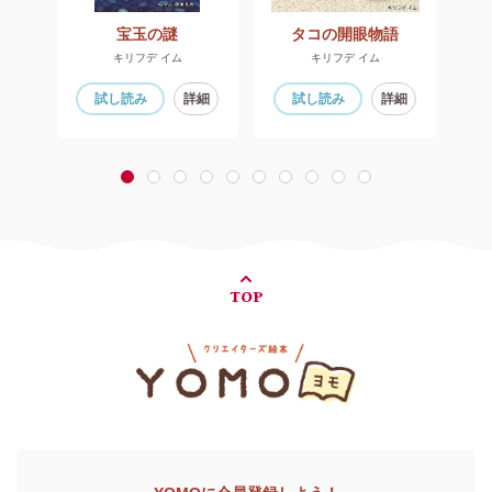
うちゃんはりょうりにん
宝玉の謎
タコの開眼物語
キリフデ イム
キリフデ イム
細
試し読み
詳細
試し読み
詳細
1
2
3
4
5
6
7
8
9
10
TOP