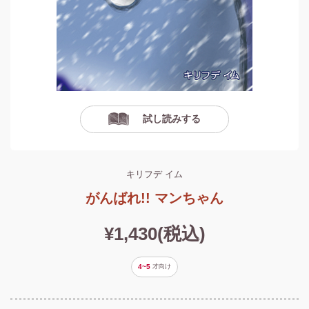
試し読みする
キリフデ イム
がんばれ!! マンちゃん
¥1,430(税込)
4~5
才
向け