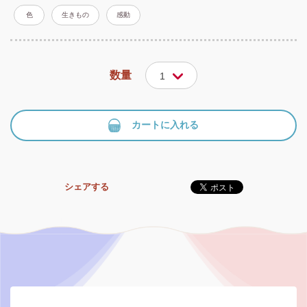
色
生きもの
感動
数量
1
カートに入れる
シェアする