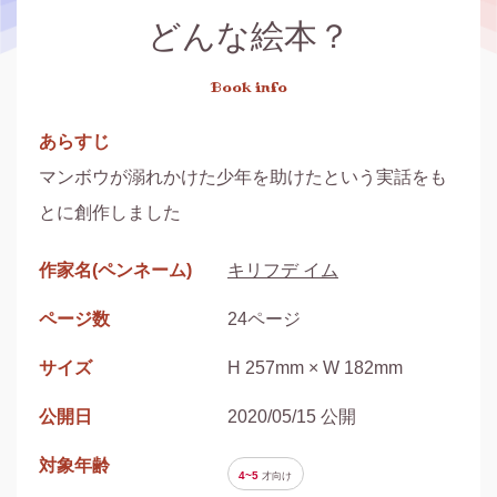
どんな絵本？
Book info
あらすじ
マンボウが溺れかけた少年を助けたという実話をも
とに創作しました
作家名(ペンネーム)
キリフデ イム
ページ数
24ページ
サイズ
H 257mm × W 182mm
公開日
2020/05/15 公開
対象年齢
4~5
才
向け