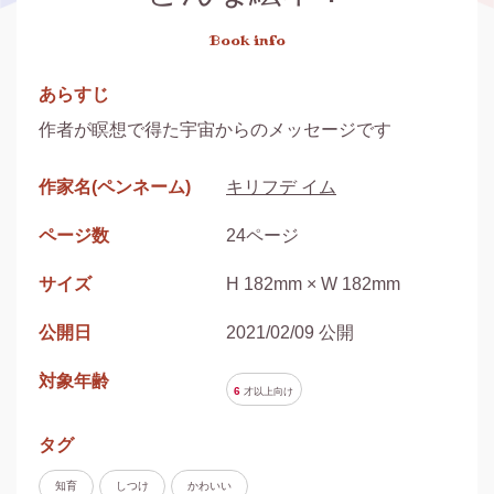
Book info
あらすじ
作者が瞑想で得た宇宙からのメッセージです
作家名(ペンネーム)
キリフデ イム
ページ数
24ページ
サイズ
H 182mm × W 182mm
公開日
2021/02/09 公開
対象年齢
6
才以上
向け
タグ
知育
しつけ
かわいい