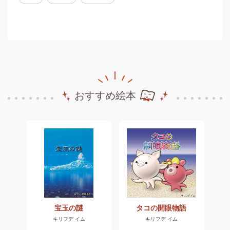
おすすめ絵本
ら
宝玉の謎
タコの開眼物語
キリフデ イム
キリフデ イム