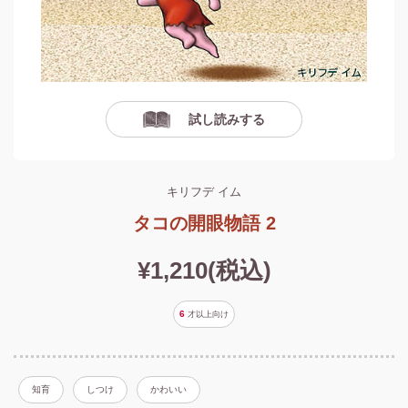
試し読みする
キリフデ イム
タコの開眼物語 2
¥1,210(税込)
6
才以上
向け
知育
しつけ
かわいい