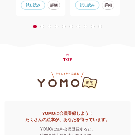
細
試し読み
詳細
試し読み
詳細
1
2
3
4
5
6
7
8
9
10
TOP
YOMOに会員登録しよう！
たくさんの絵本が、あなたを待っています。
YOMOに無料会員登録すると、