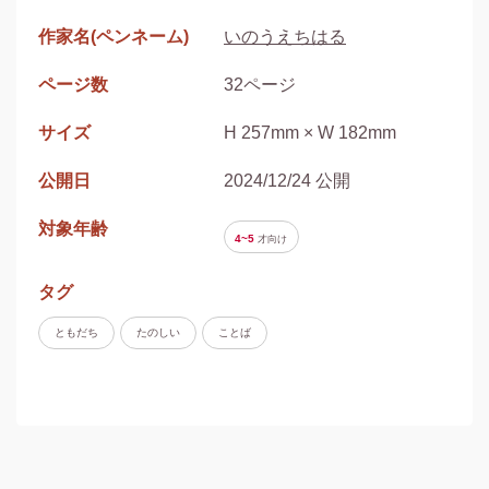
作家名(ペンネーム)
いのうえちはる
ページ数
32ページ
サイズ
H 257mm × W 182mm
公開日
2024/12/24 公開
対象年齢
4~5
才
向け
タグ
ともだち
たのしい
ことば