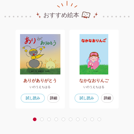
おすすめ絵本
ありがありがとう
なかなおりんご
キ
いのうえちはる
いのうえちはる
細
試し読み
詳細
試し読み
詳細
1
2
3
4
5
6
7
8
9
10